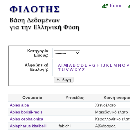
Τόποι
Κατηγορία
Είδους:
Αλφαβητική
All
All
A
B
C
D
E
F
G
H
I
J
K
L
M
N
O
P
Επιλογή:
T
U
V
W
X
Y
Z
Ονομασία
Υποείδος
Κοινή ονομα
Abies alba
Χτενοέλατο
Abies borisii-regis
Μακεδονικό έλατο
Abies cephalonica
Κεφαλλονίτικο έλα
Ablepharus kitaibelii
fabichi
Αβλέφαρος