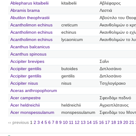
Ablepharus kitaibelii
kitaibelii
Αβλέφαρος
Abramis brama
Λεστιά
Abutilon theophrastii
Αβούτιλο του Θεο
Acantholimon echinus
creticum
Ακανθολιμών ο κρη
Acantholimon echinus
echinus
Ακανθολιμών ο εχί
Acantholimon echinus
lycaonicum
Ακανθολιμών το λυ
Acanthus balcanicus
Acanthus spinosus
Accipiter brevipes
Σαΐνι
Accipiter gentilis
butoides
Διπλοσάινο
Accipiter gentilis
gentilis
Διπλοσάινο
Accipiter nisus
nisus
Τσιχλογέρακο
Aceras anthropophorum
Acer campestre
Σφενδάμι πεδινό
Acer heldreichii
heldreichii
Αγριοπλάτανος
Acer monspessulanum
monspessulanum
Σφενδάμι του Μονπ
‹‹ previous
1
2
3
4
5
6
7
8
9
10
11
12
13
14
15
16
17
18
19
20
21