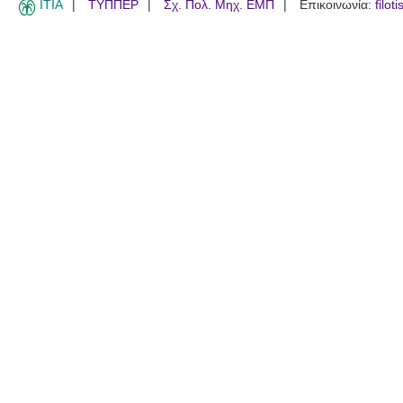
ITIA
ΤΥΠΠΕΡ
Σχ. Πολ. Μηχ. ΕΜΠ
Επικοινωνία:
filot