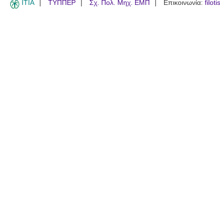
ITIA
ΤΥΠΠΕΡ
Σχ. Πολ. Μηχ. ΕΜΠ
Επικοινωνία:
filot