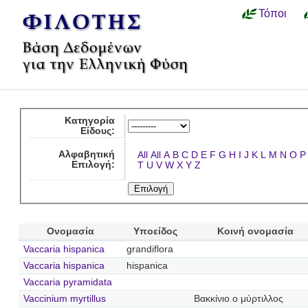
Τόποι
Κατηγορία
Είδους:
Αλφαβητική
All
All
A
B
C
D
E
F
G
H
I
J
K
L
M
N
O
P
Επιλογή:
T
U
V
W
X
Y
Z
Ονομασία
Υποείδος
Κοινή ονομασία
Vaccaria hispanica
grandiflora
Vaccaria hispanica
hispanica
Vaccaria pyramidata
Vaccinium myrtillus
Βακκίνιο ο μύρτιλλος