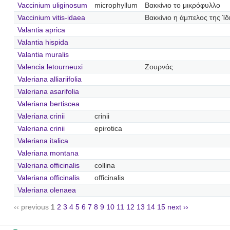
Vaccinium uliginosum
microphyllum
Βακκίνιο το μικρόφυλλο
Vaccinium vitis-idaea
Βακκίνιο η άμπελος της Ίδ
Valantia aprica
Valantia hispida
Valantia muralis
Valencia letourneuxi
Ζουρνάς
Valeriana alliariifolia
Valeriana asarifolia
Valeriana bertiscea
Valeriana crinii
crinii
Valeriana crinii
epirotica
Valeriana italica
Valeriana montana
Valeriana officinalis
collina
Valeriana officinalis
officinalis
Valeriana olenaea
‹‹ previous
1
2
3
4
5
6
7
8
9
10
11
12
13
14
15
next ››