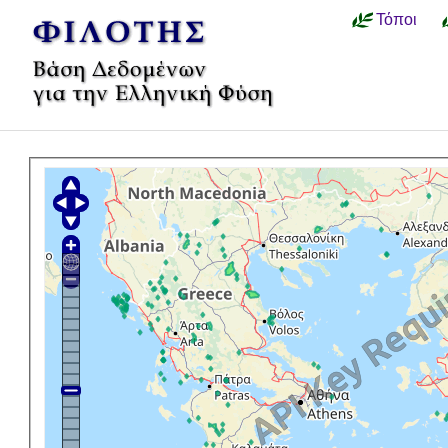
Τόποι