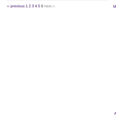
‹‹ previous
1
2
3
4
5
6
next ››
Μ
A