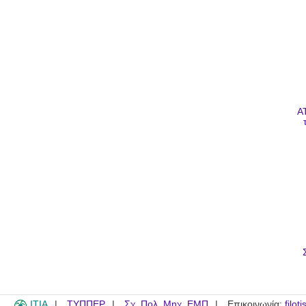
A
ITIA
ΤΥΠΠΕΡ
Σχ. Πολ. Μηχ. ΕΜΠ
Επικοινωνία:
filot