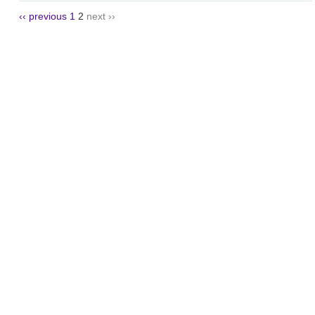
‹‹ previous
1
2
next ››