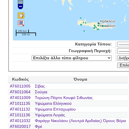
100 km
100 mi
Κατηγορία Τόπου:
Γεωγραφική Περιοχή:
Κωδικός
Όνομα
AT6011005
Σίβας
AT6011064
Σούγια
AT4011009
Τορώνη-Πόρτο Κουφό Σιθωνίας
AT1011135
Υψώματα Ελληνικού
AT4011132
Υψώματα Επταχωρίου
AT1011136
Υψώματα Λυγιάς
AT4011032
Φαράγγι Νικολάου (Λουτρά Αριδαίας) Όρους Βόρα
AT6020017
Φρέ