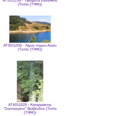
AT1011135 - Υψώματα Ελληνικού
(Τοπίο (ΤΙΦΚ))
AT3011035 - Λίμνη πηγών Αώου
(Τοπίο (ΤΙΦΚ))
AT4011025 - Καταρράκτης
"Σκεπασμένο" Βελβενδού (Τοπίο
(ΤΙΦΚ))