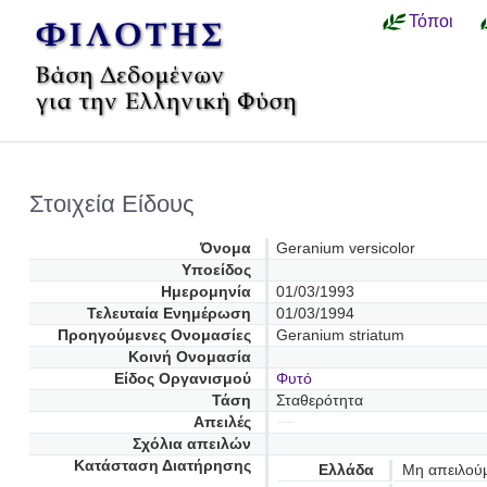
Τόποι
Στοιχεία Είδους
Όνομα
Geranium versicolor
Υποείδος
Ημερομηνία
01/03/1993
Τελευταία Ενημέρωση
01/03/1994
Προηγούμενες Oνομασίες
Geranium striatum
Κοινή Ονομασία
Είδος Οργανισμού
Φυτό
Τάση
Σταθερότητα
Απειλές
Σχόλια απειλών
Κατάσταση Διατήρησης
Ελλάδα
Μη απειλού