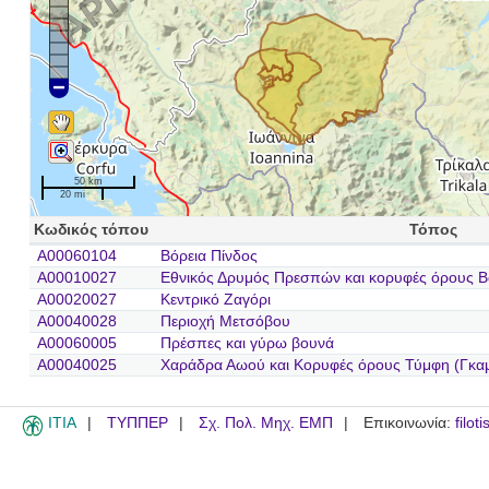
50 km
20 mi
Κωδικός τόπου
Τόπος
A00060104
Βόρεια Πίνδος
A00010027
Εθνικός Δρυμός Πρεσπών και κορυφές όρους Β
A00020027
Κεντρικό Ζαγόρι
A00040028
Περιοχή Μετσόβου
A00060005
Πρέσπες και γύρω βουνά
A00040025
Χαράδρα Αωού και Κορυφές όρους Τύμφη (Γκα
ITIA
ΤΥΠΠΕΡ
Σχ. Πολ. Μηχ. ΕΜΠ
Επικοινωνία:
filot