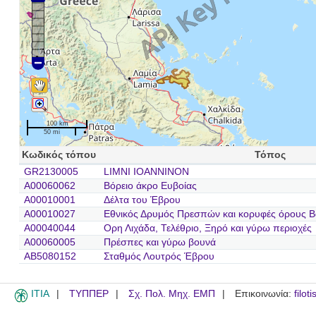
100 km
50 mi
Κωδικός τόπου
Τόπος
GR2130005
LIMNI IOANNINON
A00060062
Βόρειο άκρο Ευβοίας
A00010001
Δέλτα του Έβρου
A00010027
Εθνικός Δρυμός Πρεσπών και κορυφές όρους Β
A00040044
Ορη Λιχάδα, Τελέθριο, Ξηρό και γύρω περιοχές
A00060005
Πρέσπες και γύρω βουνά
AB5080152
Σταθμός Λουτρός Έβρου
ITIA
ΤΥΠΠΕΡ
Σχ. Πολ. Μηχ. ΕΜΠ
Επικοινωνία:
filot