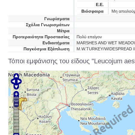
Ε.Ε.
Βιόσφαιρα
Μη απειλού
Γνωρίσματα
Σχόλια Γνωρισμάτων
Μέτρα
Προτεραιότητα Προστασίας
Πολύ επείγον
Ενδιαιτήματα
MARSHES AND WET MEADOW
Παγκόσμια Εξάπλωση
M.W.TURKEY/WIDESPREAD 
Τόποι εμφάνισης του είδους "Leucojum aest