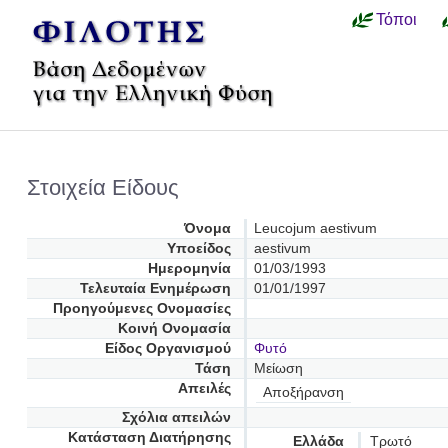
Τόποι
Στοιχεία Είδους
Όνομα
Leucojum aestivum
Υποείδος
aestivum
Ημερομηνία
01/03/1993
Τελευταία Ενημέρωση
01/01/1997
Προηγούμενες Oνομασίες
Κοινή Ονομασία
Είδος Οργανισμού
Φυτό
Τάση
Μείωση
Απειλές
Αποξήρανση
Σχόλια απειλών
Κατάσταση Διατήρησης
Ελλάδα
Τρωτό