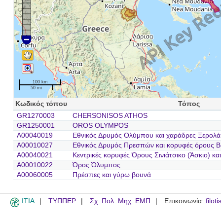
100 km
50 mi
Κωδικός τόπου
Τόπος
GR1270003
CHERSONISOS ATHOS
GR1250001
OROS OLYMPOS
A00040019
Εθνικός Δρυμός Ολύμπου και χαράδρες Ξερολά
A00010027
Εθνικός Δρυμός Πρεσπών και κορυφές όρους Β
A00040021
Κεντρικές κορυφές Όρους Σινιάτσικο (Άσκιο) κα
A00010022
Όρος Όλυμπος
A00060005
Πρέσπες και γύρω βουνά
ITIA
ΤΥΠΠΕΡ
Σχ. Πολ. Μηχ. ΕΜΠ
Επικοινωνία:
filot