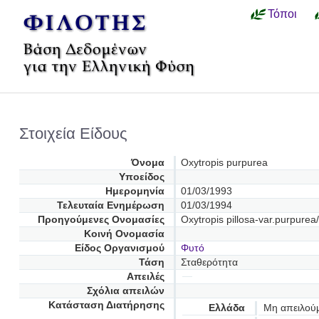
Τόποι
Στοιχεία Είδους
Όνομα
Oxytropis purpurea
Υποείδος
Ημερομηνία
01/03/1993
Τελευταία Ενημέρωση
01/03/1994
Προηγούμενες Oνομασίες
Oxytropis pillosa-var.purpurea
Κοινή Ονομασία
Είδος Οργανισμού
Φυτό
Τάση
Σταθερότητα
Απειλές
Σχόλια απειλών
Κατάσταση Διατήρησης
Ελλάδα
Μη απειλού