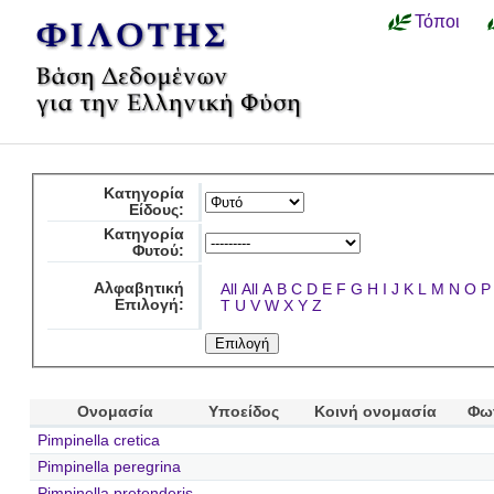
Τόποι
Κατηγορία
Είδους:
Κατηγορία
Φυτού:
Αλφαβητική
All
All
A
B
C
D
E
F
G
H
I
J
K
L
M
N
O
P
Επιλογή:
T
U
V
W
X
Y
Z
Ονομασία
Υποείδος
Κοινή ονομασία
Φω
Pimpinella cretica
Pimpinella peregrina
Pimpinella pretenderis