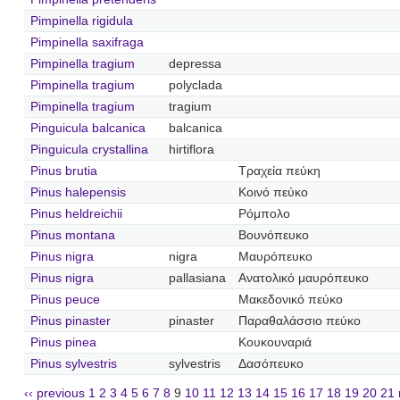
Pimpinella rigidula
Pimpinella saxifraga
Pimpinella tragium
depressa
Pimpinella tragium
polyclada
Pimpinella tragium
tragium
Pinguicula balcanica
balcanica
Pinguicula crystallina
hirtiflora
Pinus brutia
Τραχεία πεύκη
Pinus halepensis
Κοινό πεύκο
Pinus heldreichii
Ρόμπολο
Pinus montana
Βουνόπευκο
Pinus nigra
nigra
Μαυρόπευκο
Pinus nigra
pallasiana
Ανατολικό μαυρόπευκο
Pinus peuce
Μακεδονικό πεύκο
Pinus pinaster
pinaster
Παραθαλάσσιο πεύκο
Pinus pinea
Κουκουναριά
Pinus sylvestris
sylvestris
Δασόπευκο
‹‹ previous
1
2
3
4
5
6
7
8
9
10
11
12
13
14
15
16
17
18
19
20
21