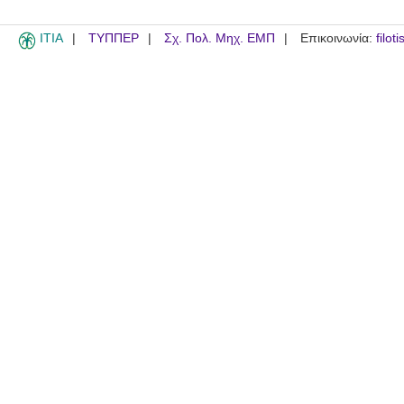
ITIA
ΤΥΠΠΕΡ
Σχ. Πολ. Μηχ. ΕΜΠ
Επικοινωνία:
filot