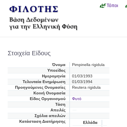
Τόποι
Στοιχεία Είδους
Όνομα
Pimpinella rigidula
Υποείδος
Ημερομηνία
01/03/1993
Τελευταία Ενημέρωση
01/03/1994
Προηγούμενες Oνομασίες
Reutera rigidula
Κοινή Ονομασία
Είδος Οργανισμού
Φυτό
Τάση
Απειλές
Σχόλια απειλών
Κατάσταση Διατήρησης
Ελλάδα