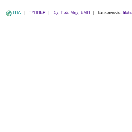
ITIA
ΤΥΠΠΕΡ
Σχ. Πολ. Μηχ. ΕΜΠ
Επικοινωνία:
filot