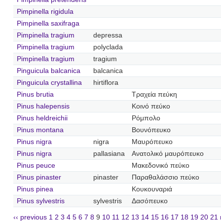
Pimpinella rigidula
Pimpinella saxifraga
Pimpinella tragium
depressa
Pimpinella tragium
polyclada
Pimpinella tragium
tragium
Pinguicula balcanica
balcanica
Pinguicula crystallina
hirtiflora
Pinus brutia
Τραχεία πεύκη
Pinus halepensis
Κοινό πεύκο
Pinus heldreichii
Ρόμπολο
Pinus montana
Βουνόπευκο
Pinus nigra
nigra
Μαυρόπευκο
Pinus nigra
pallasiana
Ανατολικό μαυρόπευκο
Pinus peuce
Μακεδονικό πεύκο
Pinus pinaster
pinaster
Παραθαλάσσιο πεύκο
Pinus pinea
Κουκουναριά
Pinus sylvestris
sylvestris
Δασόπευκο
‹‹ previous
1
2
3
4
5
6
7
8
9
10
11
12
13
14
15
16
17
18
19
20
21