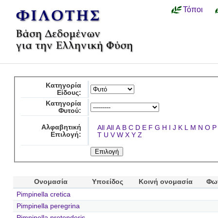
Τόποι
Κατηγορία
Είδους:
Κατηγορία
Φυτού:
Αλφαβητική
All
All
A
B
C
D
E
F
G
H
I
J
K
L
M
N
O
P
Επιλογή:
T
U
V
W
X
Y
Z
Ονομασία
Υποείδος
Κοινή ονομασία
Φω
Pimpinella cretica
Pimpinella peregrina
Pimpinella pretenderis