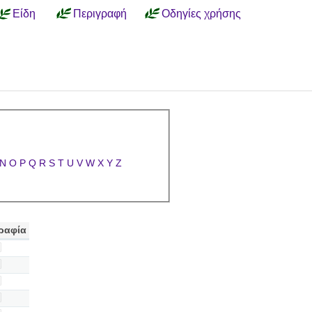
Είδη
Περιγραφή
Οδηγίες χρήσης
N
O
P
Q
R
S
T
U
V
W
X
Y
Z
ραφία