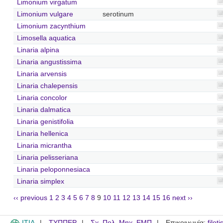
Limonium virgatum
Limonium vulgare
serotinum
Limonium zacynthium
Limosella aquatica
Linaria alpina
Linaria angustissima
Linaria arvensis
Linaria chalepensis
Linaria concolor
Linaria dalmatica
Linaria genistifolia
Linaria hellenica
Linaria micrantha
Linaria pelisseriana
Linaria peloponnesiaca
Linaria simplex
‹‹ previous
1
2
3
4
5
6
7
8
9
10
11
12
13
14
15
16
next ››
ITIA
ΤΥΠΠΕΡ
Σχ. Πολ. Μηχ. ΕΜΠ
Επικοινωνία:
filot