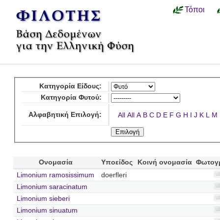
Τόποι
Κατηγορία Είδους:
Κατηγορία Φυτού:
Αλφαβητική Επιλογή:
All
All
A
B
C
D
E
F
G
H
I
J
K
L
M
Ονομασία
Υποείδος
Κοινή ονομασία
Φωτογ
Limonium ramosissimum
doerfleri
Limonium saracinatum
Limonium sieberi
Limonium sinuatum