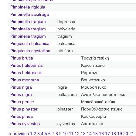
Pimpinella rigidula
Pimpinella saxifraga
Pimpinella tragium
depressa
Pimpinella tragium
polyclada
Pimpinella tragium
tragium
Pinguicula balcanica
balcanica
Pinguicula crystallina
hirtiflora
Pinus brutia
Τραχεία πεύκη
Pinus halepensis
Κοινό πεύκο
Pinus heldreichii
Ρόμπολο
Pinus montana
Βουνόπευκο
Pinus nigra
nigra
Μαυρόπευκο
Pinus nigra
pallasiana
Ανατολικό μαυρόπευκο
Pinus peuce
Μακεδονικό πεύκο
Pinus pinaster
pinaster
Παραθαλάσσιο πεύκο
Pinus pinea
Κουκουναριά
Pinus sylvestris
sylvestris
Δασόπευκο
‹‹ previous
1
2
3
4
5
6
7
8
9
10
11
12
13
14
15
16
17
18
19
20
21