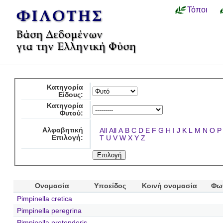
Τόποι
Κατηγορία
Είδους:
Κατηγορία
Φυτού:
Αλφαβητική
All
All
A
B
C
D
E
F
G
H
I
J
K
L
M
N
O
P
Επιλογή:
T
U
V
W
X
Y
Z
Ονομασία
Υποείδος
Κοινή ονομασία
Φω
Pimpinella cretica
Pimpinella peregrina
Pimpinella pretenderis