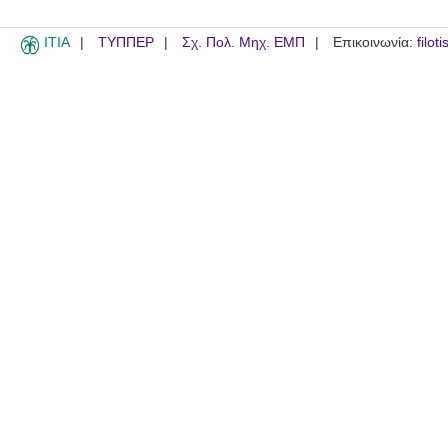
ITIA
ΤΥΠΠΕΡ
Σχ. Πολ. Μηχ. ΕΜΠ
Επικοινωνία:
filot