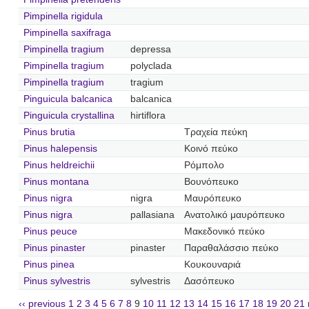
Pimpinella rigidula
Pimpinella saxifraga
Pimpinella tragium
depressa
Pimpinella tragium
polyclada
Pimpinella tragium
tragium
Pinguicula balcanica
balcanica
Pinguicula crystallina
hirtiflora
Pinus brutia
Τραχεία πεύκη
Pinus halepensis
Κοινό πεύκο
Pinus heldreichii
Ρόμπολο
Pinus montana
Βουνόπευκο
Pinus nigra
nigra
Μαυρόπευκο
Pinus nigra
pallasiana
Ανατολικό μαυρόπευκο
Pinus peuce
Μακεδονικό πεύκο
Pinus pinaster
pinaster
Παραθαλάσσιο πεύκο
Pinus pinea
Κουκουναριά
Pinus sylvestris
sylvestris
Δασόπευκο
‹‹ previous
1
2
3
4
5
6
7
8
9
10
11
12
13
14
15
16
17
18
19
20
21