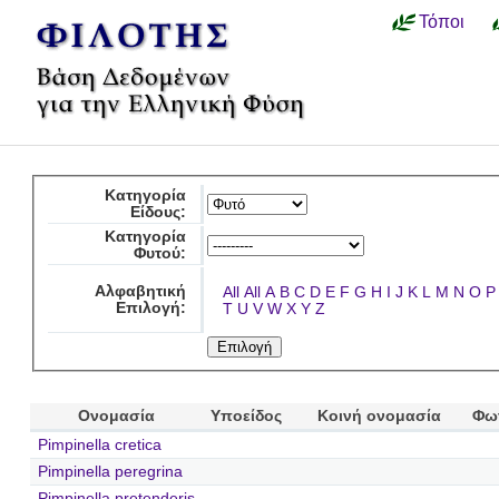
Τόποι
Κατηγορία
Είδους:
Κατηγορία
Φυτού:
Αλφαβητική
All
All
A
B
C
D
E
F
G
H
I
J
K
L
M
N
O
P
Επιλογή:
T
U
V
W
X
Y
Z
Ονομασία
Υποείδος
Κοινή ονομασία
Φω
Pimpinella cretica
Pimpinella peregrina
Pimpinella pretenderis