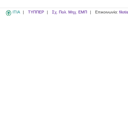
ITIA
ΤΥΠΠΕΡ
Σχ. Πολ. Μηχ. ΕΜΠ
Επικοινωνία:
filot