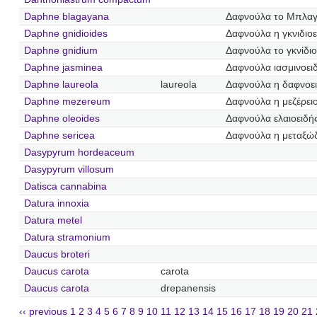
Daphne blagayana
Δαφνούλα το Μπλαγ
Daphne gnidioides
Δαφνούλα η γκνιδιοε
Daphne gnidium
Δαφνούλα το γκνίδιο
Daphne jasminea
Δαφνούλα ιασμινοει
Daphne laureola
laureola
Δαφνούλα η δαφνοε
Daphne mezereum
Δαφνούλα η μεζέρει
Daphne oleoides
Δαφνούλα ελαιοειδή
Daphne sericea
Δαφνούλα η μεταξώ
Dasypyrum hordeaceum
Dasypyrum villosum
Datisca cannabina
Datura innoxia
Datura metel
Datura stramonium
Daucus broteri
Daucus carota
carota
Daucus carota
drepanensis
‹‹ previous
1
2
3
4
5
6
7
8
9
10
11
12
13
14
15
16
17
18
19
20
21