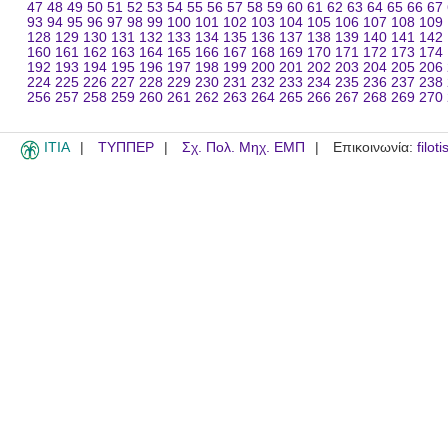
47
48
49
50
51
52
53
54
55
56
57
58
59
60
61
62
63
64
65
66
67
93
94
95
96
97
98
99
100
101
102
103
104
105
106
107
108
109
128
129
130
131
132
133
134
135
136
137
138
139
140
141
142
160
161
162
163
164
165
166
167
168
169
170
171
172
173
174
192
193
194
195
196
197
198
199
200
201
202
203
204
205
206
224
225
226
227
228
229
230
231
232
233
234
235
236
237
238
256
257
258
259
260
261
262
263
264
265
266
267
268
269
270
ITIA
ΤΥΠΠΕΡ
Σχ. Πολ. Μηχ. ΕΜΠ
Επικοινωνία:
filot