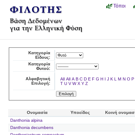
Τόποι
Κατηγορία
Είδους:
Κατηγορία
Φυτού:
Αλφαβητική
All
All
A
B
C
D
E
F
G
H
I
J
K
L
M
N
O
P
Επιλογή:
T
U
V
W
X
Y
Z
Ονομασία
Υποείδος
Κοινή ονομασ
Danthonia alpina
Danthonia decumbens
Danthoniastrum compactum