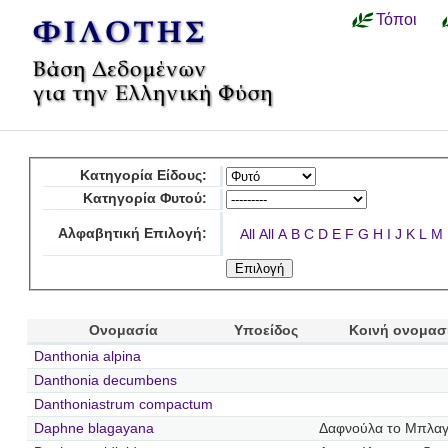
Τόποι
Κατηγορία Είδους:
Κατηγορία Φυτού:
Αλφαβητική Επιλογή:
All
All
A
B
C
D
E
F
G
H
I
J
K
L
M
Ονομασία
Υποείδος
Κοινή ονομασ
Danthonia alpina
Danthonia decumbens
Danthoniastrum compactum
Daphne blagayana
Δαφνούλα το Μπλαγ