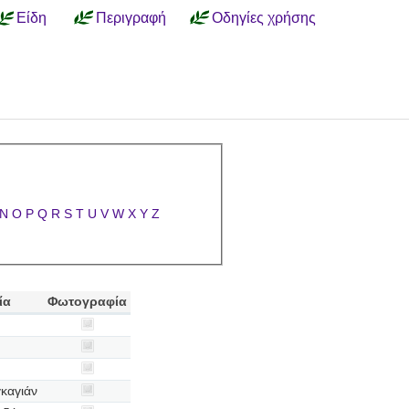
Είδη
Περιγραφή
Οδηγίες χρήσης
N
O
P
Q
R
S
T
U
V
W
X
Y
Z
ία
Φωτογραφία
καγιάν