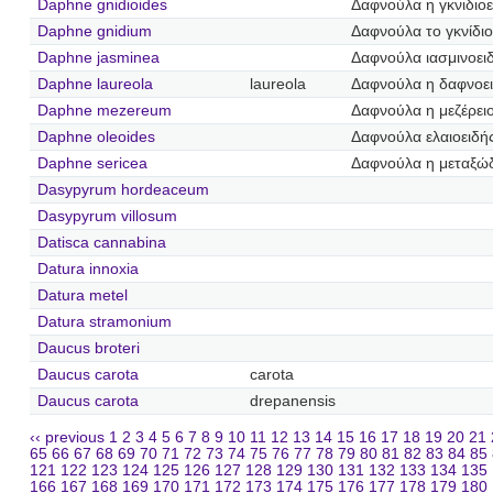
Daphne gnidioides
Δαφνούλα η γκνιδιοε
Daphne gnidium
Δαφνούλα το γκνίδιο
Daphne jasminea
Δαφνούλα ιασμινοει
Daphne laureola
laureola
Δαφνούλα η δαφνοε
Daphne mezereum
Δαφνούλα η μεζέρει
Daphne oleoides
Δαφνούλα ελαιοειδή
Daphne sericea
Δαφνούλα η μεταξώ
Dasypyrum hordeaceum
Dasypyrum villosum
Datisca cannabina
Datura innoxia
Datura metel
Datura stramonium
Daucus broteri
Daucus carota
carota
Daucus carota
drepanensis
‹‹ previous
1
2
3
4
5
6
7
8
9
10
11
12
13
14
15
16
17
18
19
20
21
65
66
67
68
69
70
71
72
73
74
75
76
77
78
79
80
81
82
83
84
85
121
122
123
124
125
126
127
128
129
130
131
132
133
134
135
166
167
168
169
170
171
172
173
174
175
176
177
178
179
180