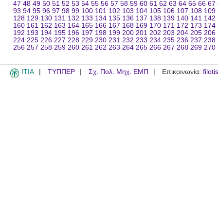
47
48
49
50
51
52
53
54
55
56
57
58
59
60
61
62
63
64
65
66
67
93
94
95
96
97
98
99
100
101
102
103
104
105
106
107
108
109
128
129
130
131
132
133
134
135
136
137
138
139
140
141
142
160
161
162
163
164
165
166
167
168
169
170
171
172
173
174
192
193
194
195
196
197
198
199
200
201
202
203
204
205
206
224
225
226
227
228
229
230
231
232
233
234
235
236
237
238
256
257
258
259
260
261
262
263
264
265
266
267
268
269
270
ITIA
ΤΥΠΠΕΡ
Σχ. Πολ. Μηχ. ΕΜΠ
Επικοινωνία:
filot