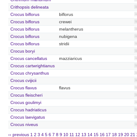
Crithopsis delineata
Crocus biflorus
biflorus
Crocus biflorus
crewei
Crocus biflorus
melantherus
Crocus biflorus
nubigena
Crocus biflorus
stridii
Crocus boryi
Crocus cancellatus
mazziaricus
Crocus cartwrightianus
Crocus chrysanthus
Crocus cvijicii
Crocus flavus
flavus
Crocus fleischeri
Crocus goulimyi
Crocus hadriaticus
Crocus laevigatus
Crocus niveus
‹‹ previous
1
2
3
4
5
6
7
8
9
10
11
12
13
14
15
16
17
18
19
20
21