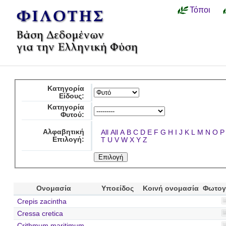
Τόποι
Κατηγορία
Είδους:
Κατηγορία
Φυτού:
Αλφαβητική
All
All
A
B
C
D
E
F
G
H
I
J
K
L
M
N
O
P
Επιλογή:
T
U
V
W
X
Y
Z
Ονομασία
Υποείδος
Κοινή ονομασία
Φωτογ
Crepis zacintha
Cressa cretica
Crithmum maritimum