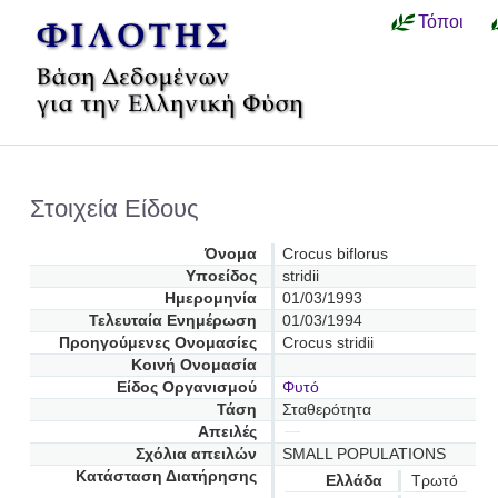
Τόποι
Στοιχεία Είδους
Όνομα
Crocus biflorus
Υποείδος
stridii
Ημερομηνία
01/03/1993
Τελευταία Ενημέρωση
01/03/1994
Προηγούμενες Oνομασίες
Crocus stridii
Κοινή Ονομασία
Είδος Οργανισμού
Φυτό
Τάση
Σταθερότητα
Απειλές
Σχόλια απειλών
SMALL POPULATIONS
Κατάσταση Διατήρησης
Ελλάδα
Τρωτό