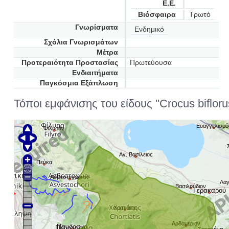
Ε.Ε.
Βιόσφαιρα
Τρωτό
Γνωρίσματα
Ενδημικό
Σχόλια Γνωρισμάτων
Μέτρα
Προτεραιότητα Προστασίας
Πρωτεύουσα
Ενδιαιτήματα
Παγκόσμια Εξάπλωση
Τόποι εμφάνισης του είδους "Crocus biflorus -
Ευαγγελισμό
Φίλυρον
Αγ. Βασίλειος
Πεύκα
Ασβεστοχώριον
Λαγ
Βασιλούδιον
Γερακαρού
Χορτιάτης
Αρδαμέριον
Πανόραμα