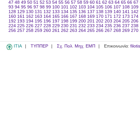
47
48
49
50
51
52
53
54
55
56
57
58
59
60
61
62
63
64
65
66
67
93
94
95
96
97
98
99
100
101
102
103
104
105
106
107
108
109
128
129
130
131
132
133
134
135
136
137
138
139
140
141
142
160
161
162
163
164
165
166
167
168
169
170
171
172
173
174
192
193
194
195
196
197
198
199
200
201
202
203
204
205
206
224
225
226
227
228
229
230
231
232
233
234
235
236
237
238
256
257
258
259
260
261
262
263
264
265
266
267
268
269
270
ITIA
ΤΥΠΠΕΡ
Σχ. Πολ. Μηχ. ΕΜΠ
Επικοινωνία:
filot