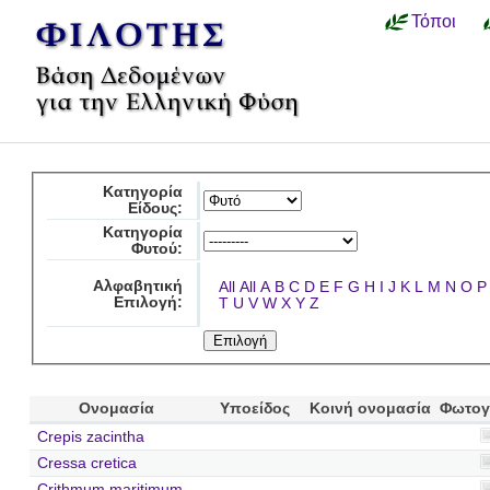
Τόποι
Κατηγορία
Είδους:
Κατηγορία
Φυτού:
Αλφαβητική
All
All
A
B
C
D
E
F
G
H
I
J
K
L
M
N
O
P
Επιλογή:
T
U
V
W
X
Y
Z
Ονομασία
Υποείδος
Κοινή ονομασία
Φωτογ
Crepis zacintha
Cressa cretica
Crithmum maritimum