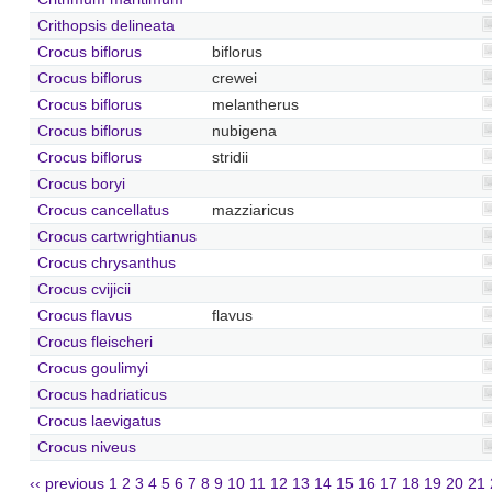
Crithopsis delineata
Crocus biflorus
biflorus
Crocus biflorus
crewei
Crocus biflorus
melantherus
Crocus biflorus
nubigena
Crocus biflorus
stridii
Crocus boryi
Crocus cancellatus
mazziaricus
Crocus cartwrightianus
Crocus chrysanthus
Crocus cvijicii
Crocus flavus
flavus
Crocus fleischeri
Crocus goulimyi
Crocus hadriaticus
Crocus laevigatus
Crocus niveus
‹‹ previous
1
2
3
4
5
6
7
8
9
10
11
12
13
14
15
16
17
18
19
20
21