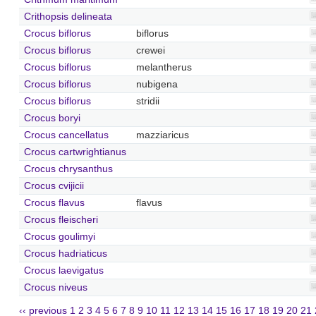
Crithopsis delineata
Crocus biflorus
biflorus
Crocus biflorus
crewei
Crocus biflorus
melantherus
Crocus biflorus
nubigena
Crocus biflorus
stridii
Crocus boryi
Crocus cancellatus
mazziaricus
Crocus cartwrightianus
Crocus chrysanthus
Crocus cvijicii
Crocus flavus
flavus
Crocus fleischeri
Crocus goulimyi
Crocus hadriaticus
Crocus laevigatus
Crocus niveus
‹‹ previous
1
2
3
4
5
6
7
8
9
10
11
12
13
14
15
16
17
18
19
20
21