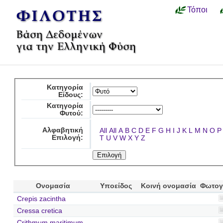
Τόποι
Κατηγορία
Είδους:
Κατηγορία
Φυτού:
Αλφαβητική
All
All
A
B
C
D
E
F
G
H
I
J
K
L
M
N
O
P
Επιλογή:
T
U
V
W
X
Y
Z
Ονομασία
Υποείδος
Κοινή ονομασία
Φωτογ
Crepis zacintha
Cressa cretica
Crithmum maritimum