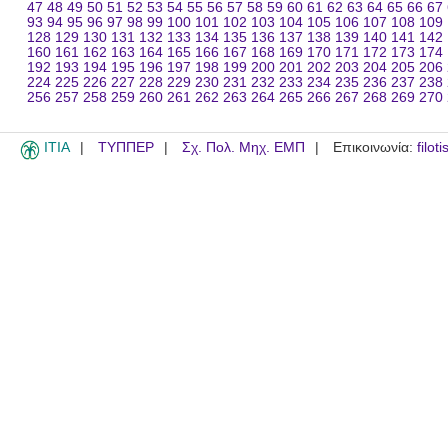
47
48
49
50
51
52
53
54
55
56
57
58
59
60
61
62
63
64
65
66
67
93
94
95
96
97
98
99
100
101
102
103
104
105
106
107
108
109
128
129
130
131
132
133
134
135
136
137
138
139
140
141
142
160
161
162
163
164
165
166
167
168
169
170
171
172
173
174
192
193
194
195
196
197
198
199
200
201
202
203
204
205
206
224
225
226
227
228
229
230
231
232
233
234
235
236
237
238
256
257
258
259
260
261
262
263
264
265
266
267
268
269
270
ITIA
ΤΥΠΠΕΡ
Σχ. Πολ. Μηχ. ΕΜΠ
Επικοινωνία:
filot