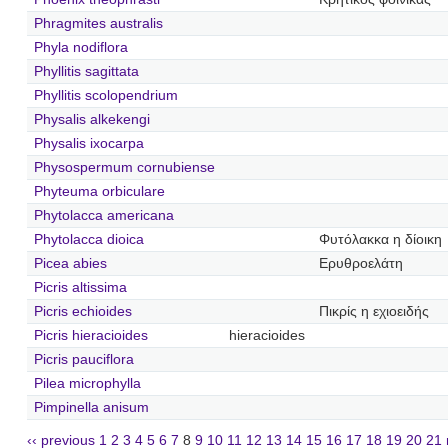
Phragmites australis
Phyla nodiflora
Phyllitis sagittata
Phyllitis scolopendrium
Physalis alkekengi
Physalis ixocarpa
Physospermum cornubiense
Phyteuma orbiculare
Phytolacca americana
Phytolacca dioica
Φυτόλακκα η δίοικη
Picea abies
Ερυθροελάτη
Picris altissima
Picris echioides
Πικρίς η εχιοειδής
Picris hieracioides
hieracioides
Picris pauciflora
Pilea microphylla
Pimpinella anisum
‹‹ previous
1
2
3
4
5
6
7
8
9
10
11
12
13
14
15
16
17
18
19
20
21