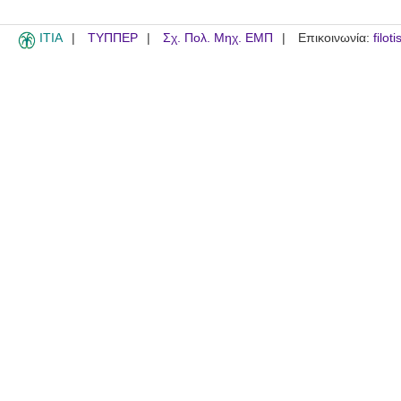
ITIA
ΤΥΠΠΕΡ
Σχ. Πολ. Μηχ. ΕΜΠ
Επικοινωνία:
filot