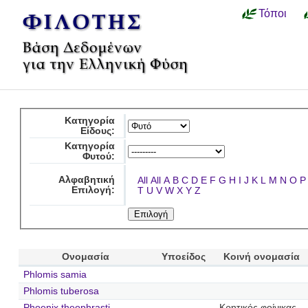
Τόποι
Κατηγορία
Είδους:
Κατηγορία
Φυτού:
Αλφαβητική
All
All
A
B
C
D
E
F
G
H
I
J
K
L
M
N
O
P
Επιλογή:
T
U
V
W
X
Y
Z
Ονομασία
Υποείδος
Κοινή ονομασία
Phlomis samia
Phlomis tuberosa
Phoenix theophrasti
Κρητικός φοίνικας