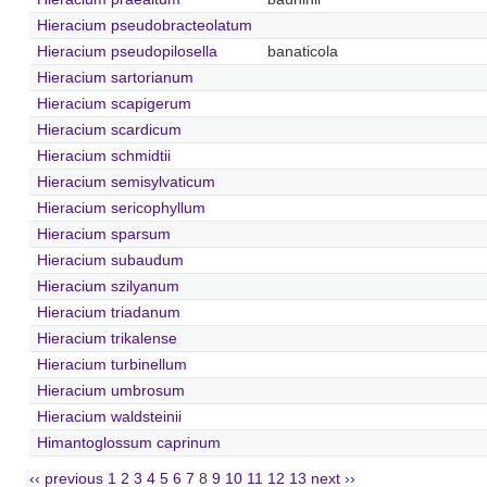
Hieracium pseudobracteolatum
Hieracium pseudopilosella
banaticola
Hieracium sartorianum
Hieracium scapigerum
Hieracium scardicum
Hieracium schmidtii
Hieracium semisylvaticum
Hieracium sericophyllum
Hieracium sparsum
Hieracium subaudum
Hieracium szilyanum
Hieracium triadanum
Hieracium trikalense
Hieracium turbinellum
Hieracium umbrosum
Hieracium waldsteinii
Himantoglossum caprinum
‹‹ previous
1
2
3
4
5
6
7
8
9
10
11
12
13
next ››