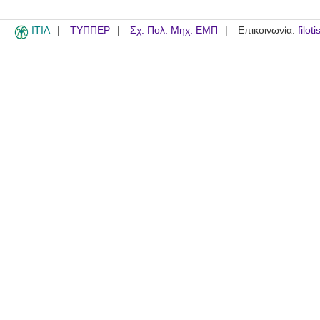
ITIA
ΤΥΠΠΕΡ
Σχ. Πολ. Μηχ. ΕΜΠ
Επικοινωνία:
filot