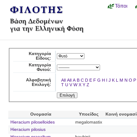
Τόποι
Κατηγορία
Είδους:
Κατηγορία
Φυτού:
Αλφαβητική
All
All
A
B
C
D
E
F
G
H
I
J
K
L
M
N
O
P
Επιλογή:
T
U
V
W
X
Y
Z
Ονομασία
Υποείδος
Κοινή ονομασ
Hieracium piloselloides
megalomastix
Hieracium pilosius
Hieracium praealtum
bauhinii