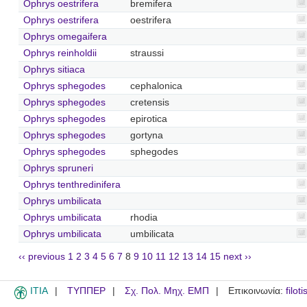
Ophrys oestrifera
bremifera
Ophrys oestrifera
oestrifera
Ophrys omegaifera
Ophrys reinholdii
straussi
Ophrys sitiaca
Ophrys sphegodes
cephalonica
Ophrys sphegodes
cretensis
Ophrys sphegodes
epirotica
Ophrys sphegodes
gortyna
Ophrys sphegodes
sphegodes
Ophrys spruneri
Ophrys tenthredinifera
Ophrys umbilicata
Ophrys umbilicata
rhodia
Ophrys umbilicata
umbilicata
‹‹ previous
1
2
3
4
5
6
7
8
9
10
11
12
13
14
15
next ››
ITIA
ΤΥΠΠΕΡ
Σχ. Πολ. Μηχ. ΕΜΠ
Επικοινωνία:
filot