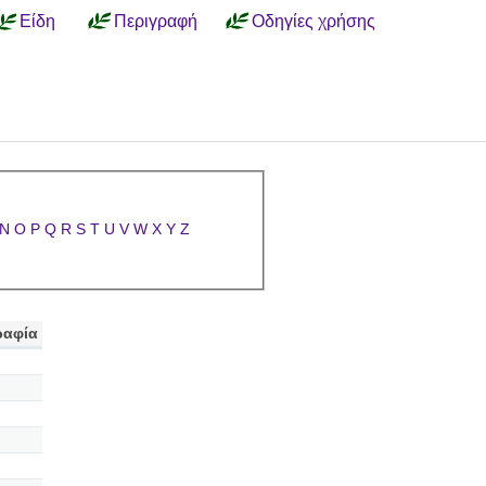
Είδη
Περιγραφή
Οδηγίες χρήσης
N
O
P
Q
R
S
T
U
V
W
X
Y
Z
ραφία