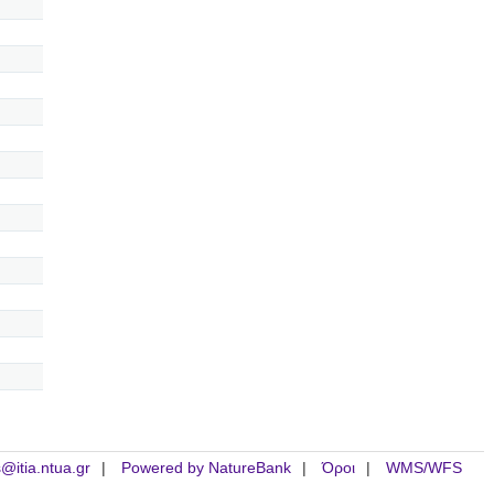
is@itia.ntua.gr
Powered by NatureBank
Όροι
WMS/WFS