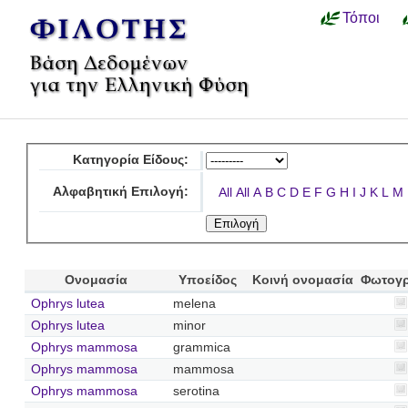
Τόποι
Κατηγορία Είδους:
Αλφαβητική Επιλογή:
All
All
A
B
C
D
E
F
G
H
I
J
K
L
M
Ονομασία
Υποείδος
Κοινή ονομασία
Φωτογ
Ophrys lutea
melena
Ophrys lutea
minor
Ophrys mammosa
grammica
Ophrys mammosa
mammosa
Ophrys mammosa
serotina