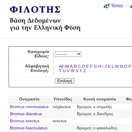
Τόποι
Κατηγορία
Είδους:
Αλφαβητική
All
All
A
B
C
D
E
F
G
H
I
J
K
L
M
N
O
P
Επιλογή:
T
U
V
W
X
Y
Z
Ονομασία
Υποείδος
Κοινή ονομασία
Φω
Bromus commutatus
neglectus
Βρώμος ο ατιμελής
Bromus diandrus
Βρώμος ο δίανδρος
Bromus erectus
erectus
Bromus fasciculatus
Βρώμος ο φακελώδης