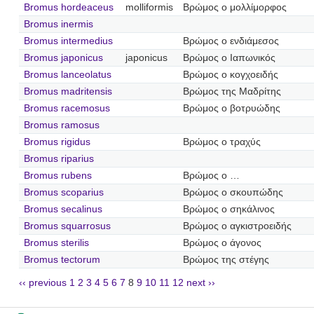
Bromus hordeaceus
molliformis
Βρώμος ο μολλίμορφος
Bromus inermis
Bromus intermedius
Βρώμος ο ενδιάμεσος
Bromus japonicus
japonicus
Βρώμος ο Ιαπωνικός
Bromus lanceolatus
Βρώμος ο κογχοειδής
Bromus madritensis
Βρώμος της Μαδρίτης
Bromus racemosus
Βρώμος ο βοτρυώδης
Bromus ramosus
Bromus rigidus
Βρώμος ο τραχύς
Bromus riparius
Bromus rubens
Βρώμος ο …
Bromus scoparius
Βρώμος ο σκουπώδης
Bromus secalinus
Βρώμος ο σηκάλινος
Bromus squarrosus
Βρώμος ο αγκιστροειδής
Bromus sterilis
Βρώμος ο άγονος
Bromus tectorum
Βρώμος της στέγης
‹‹ previous
1
2
3
4
5
6
7
8
9
10
11
12
next ››