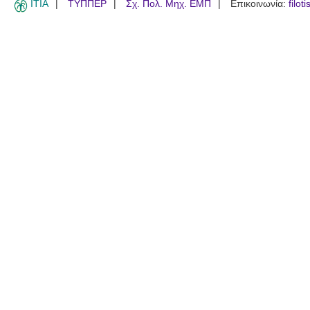
ITIA
ΤΥΠΠΕΡ
Σχ. Πολ. Μηχ. ΕΜΠ
Επικοινωνία:
filot