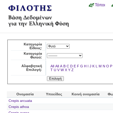
Τόποι
Κατηγορία
Είδους:
Κατηγορία
Φυτού:
Αλφαβητική
All
All
A
B
C
D
E
F
G
H
I
J
K
L
M
N
O
P
Επιλογή:
T
U
V
W
X
Y
Z
Ονομασία
Υποείδος
Κοινή ονομασία
Φω
Crepis arcuata
Crepis athoa
Crepis aurea