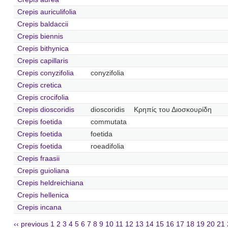
Crepis auriculifolia
Crepis baldaccii
Crepis biennis
Crepis bithynica
Crepis capillaris
Crepis conyzifolia
conyzifolia
Crepis cretica
Crepis crocifolia
Crepis dioscoridis
dioscoridis
Κρηπίς του Διοσκουρίδη
Crepis foetida
commutata
Crepis foetida
foetida
Crepis foetida
roeadifolia
Crepis fraasii
Crepis guioliana
Crepis heldreichiana
Crepis hellenica
Crepis incana
‹‹ previous
1
2
3
4
5
6
7
8
9
10
11
12
13
14
15
16
17
18
19
20
21