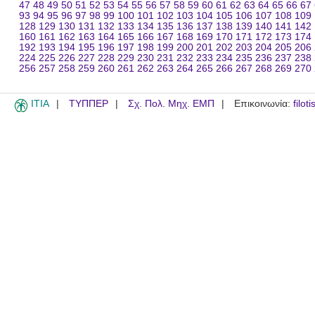
47
48
49
50
51
52
53
54
55
56
57
58
59
60
61
62
63
64
65
66
67
93
94
95
96
97
98
99
100
101
102
103
104
105
106
107
108
109
128
129
130
131
132
133
134
135
136
137
138
139
140
141
142
160
161
162
163
164
165
166
167
168
169
170
171
172
173
174
192
193
194
195
196
197
198
199
200
201
202
203
204
205
206
224
225
226
227
228
229
230
231
232
233
234
235
236
237
238
256
257
258
259
260
261
262
263
264
265
266
267
268
269
270
ITIA
ΤΥΠΠΕΡ
Σχ. Πολ. Μηχ. ΕΜΠ
Επικοινωνία:
filot