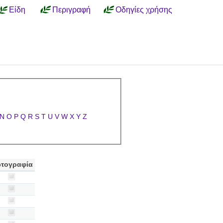
Είδη
Περιγραφή
Οδηγίες χρήσης
N
O
P
Q
R
S
T
U
V
W
X
Y
Z
τογραφία