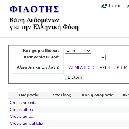
Τόποι
Κατηγορία Είδους:
Κατηγορία Φυτού:
Αλφαβητική Επιλογή:
All
All
A
B
C
D
E
F
G
H
I
J
K
L
M
Ονομασία
Υποείδος
Κοινή ονομασία
Φω
Crepis arcuata
Crepis athoa
Crepis aurea
Crepis auriculifolia