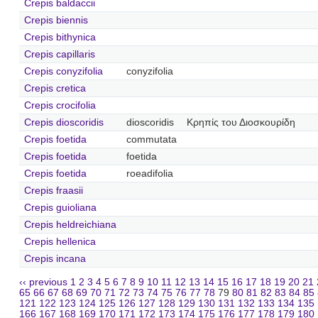
Crepis baldaccii
Crepis biennis
Crepis bithynica
Crepis capillaris
Crepis conyzifolia
conyzifolia
Crepis cretica
Crepis crocifolia
Crepis dioscoridis
dioscoridis
Κρηπίς του Διοσκουρίδη
Crepis foetida
commutata
Crepis foetida
foetida
Crepis foetida
roeadifolia
Crepis fraasii
Crepis guioliana
Crepis heldreichiana
Crepis hellenica
Crepis incana
‹‹ previous
1
2
3
4
5
6
7
8
9
10
11
12
13
14
15
16
17
18
19
20
21
65
66
67
68
69
70
71
72
73
74
75
76
77
78
79
80
81
82
83
84
85
121
122
123
124
125
126
127
128
129
130
131
132
133
134
135
166
167
168
169
170
171
172
173
174
175
176
177
178
179
180