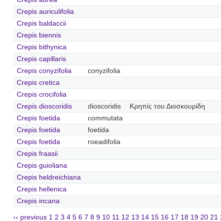
Crepis auriculifolia
Crepis baldaccii
Crepis biennis
Crepis bithynica
Crepis capillaris
Crepis conyzifolia
conyzifolia
Crepis cretica
Crepis crocifolia
Crepis dioscoridis
dioscoridis
Κρηπίς του Διοσκουρίδη
Crepis foetida
commutata
Crepis foetida
foetida
Crepis foetida
roeadifolia
Crepis fraasii
Crepis guioliana
Crepis heldreichiana
Crepis hellenica
Crepis incana
‹‹ previous
1
2
3
4
5
6
7
8
9
10
11
12
13
14
15
16
17
18
19
20
21