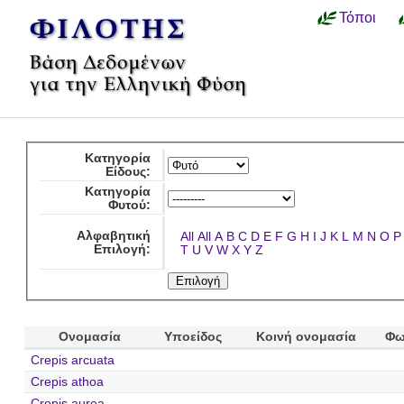
Τόποι
Κατηγορία
Είδους:
Κατηγορία
Φυτού:
Αλφαβητική
All
All
A
B
C
D
E
F
G
H
I
J
K
L
M
N
O
P
Επιλογή:
T
U
V
W
X
Y
Z
Ονομασία
Υποείδος
Κοινή ονομασία
Φω
Crepis arcuata
Crepis athoa
Crepis aurea