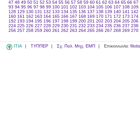
47
48
49
50
51
52
53
54
55
56
57
58
59
60
61
62
63
64
65
66
67
93
94
95
96
97
98
99
100
101
102
103
104
105
106
107
108
109
128
129
130
131
132
133
134
135
136
137
138
139
140
141
142
160
161
162
163
164
165
166
167
168
169
170
171
172
173
174
192
193
194
195
196
197
198
199
200
201
202
203
204
205
206
224
225
226
227
228
229
230
231
232
233
234
235
236
237
238
256
257
258
259
260
261
262
263
264
265
266
267
268
269
270
ITIA
ΤΥΠΠΕΡ
Σχ. Πολ. Μηχ. ΕΜΠ
Επικοινωνία:
filot