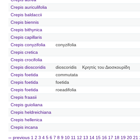
Crepis auriculifolia
Crepis baldaccii
Crepis biennis
Crepis bithynica
Crepis capillaris
Crepis conyzifolia
conyzifolia
Crepis cretica
Crepis crocifolia
Crepis dioscoridis
dioscoridis
Κρηπίς του Διοσκουρίδη
Crepis foetida
commutata
Crepis foetida
foetida
Crepis foetida
roeadifolia
Crepis fraasii
Crepis guioliana
Crepis heldreichiana
Crepis hellenica
Crepis incana
‹‹ previous
1
2
3
4
5
6
7
8
9
10
11
12
13
14
15
16
17
18
19
20
21