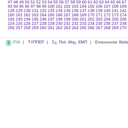
47
48
49
50
51
52
53
54
55
56
57
58
59
60
61
62
63
64
65
66
67
93
94
95
96
97
98
99
100
101
102
103
104
105
106
107
108
109
128
129
130
131
132
133
134
135
136
137
138
139
140
141
142
160
161
162
163
164
165
166
167
168
169
170
171
172
173
174
192
193
194
195
196
197
198
199
200
201
202
203
204
205
206
224
225
226
227
228
229
230
231
232
233
234
235
236
237
238
256
257
258
259
260
261
262
263
264
265
266
267
268
269
270
ITIA
ΤΥΠΠΕΡ
Σχ. Πολ. Μηχ. ΕΜΠ
Επικοινωνία:
filot