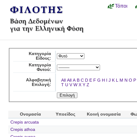
Τόποι
Κατηγορία
Είδους:
Κατηγορία
Φυτού:
Αλφαβητική
All
All
A
B
C
D
E
F
G
H
I
J
K
L
M
N
O
P
Επιλογή:
T
U
V
W
X
Y
Z
Ονομασία
Υποείδος
Κοινή ονομασία
Φω
Crepis arcuata
Crepis athoa
Crepis aurea