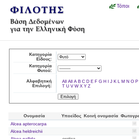
Τόποι
Κατηγορία
Είδους:
Κατηγορία
Φυτού:
Αλφαβητική
All
All
A
B
C
D
E
F
G
H
I
J
K
L
M
N
O
P
Επιλογή:
T
U
V
W
X
Y
Z
Ονομασία
Υποείδος
Κοινή ονομασία
Φωτογρ
Alcea apterocarpa
Alcea heldreichii
Alcea pallida
cretica