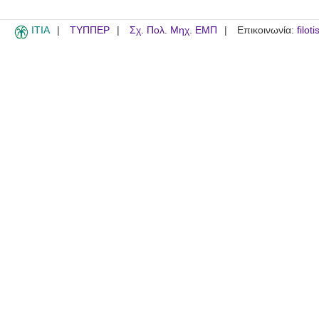
ITIA
ΤΥΠΠΕΡ
Σχ. Πολ. Μηχ. ΕΜΠ
Επικοινωνία:
filot