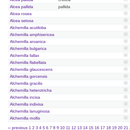
Alcea pallida
pallida
Alcea rosea
Alcea setosa
Alchemilla acutiloba
Alchemilla amphisericea
Alchemilla aroanica
Alchemilla bulgarica
Alchemilla fallax
Alchemilla flabellata
Alchemilla glaucescens
Alchemilla gorcensis
Alchemilla gracilis
Alchemilla heterotricha
Alchemilla incisa
Alchemilla indivisa
Alchemilla lanuginosa
Alchemilla mollis
‹‹ previous
1
2
3
4
5
6
7
8
9
10
11
12
13
14
15
16
17
18
19
20
21