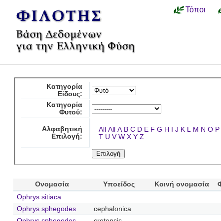
Τόποι
Κατηγορία
Είδους:
Κατηγορία
Φυτού:
Αλφαβητική
All
All
A
B
C
D
E
F
G
H
I
J
K
L
M
N
O
P
Επιλογή:
T
U
V
W
X
Y
Z
Ονομασία
Υποείδος
Κοινή ονομασία
Ophrys sitiaca
Ophrys sphegodes
cephalonica
Ophrys sphegodes
cretensis