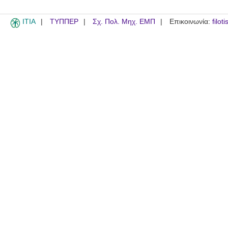
ITIA
ΤΥΠΠΕΡ
Σχ. Πολ. Μηχ. ΕΜΠ
Επικοινωνία:
filot