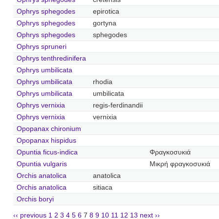
Ophrys sphegodes
epirotica
Ophrys sphegodes
gortyna
Ophrys sphegodes
sphegodes
Ophrys spruneri
Ophrys tenthredinifera
Ophrys umbilicata
Ophrys umbilicata
rhodia
Ophrys umbilicata
umbilicata
Ophrys vernixia
regis-ferdinandii
Ophrys vernixia
vernixia
Opopanax chironium
Opopanax hispidus
Opuntia ficus-indica
Φραγκοσυκιά
Opuntia vulgaris
Μικρή φραγκοσυκιά
Orchis anatolica
anatolica
Orchis anatolica
sitiaca
Orchis boryi
‹‹ previous
1
2
3
4
5
6
7
8
9
10
11
12
13
next ››