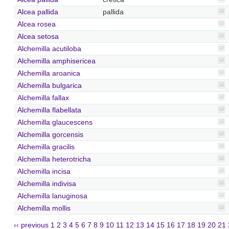
Alcea pallida
pallida
Alcea rosea
Alcea setosa
Alchemilla acutiloba
Alchemilla amphisericea
Alchemilla aroanica
Alchemilla bulgarica
Alchemilla fallax
Alchemilla flabellata
Alchemilla glaucescens
Alchemilla gorcensis
Alchemilla gracilis
Alchemilla heterotricha
Alchemilla incisa
Alchemilla indivisa
Alchemilla lanuginosa
Alchemilla mollis
‹‹ previous
1
2
3
4
5
6
7
8
9
10
11
12
13
14
15
16
17
18
19
20
21