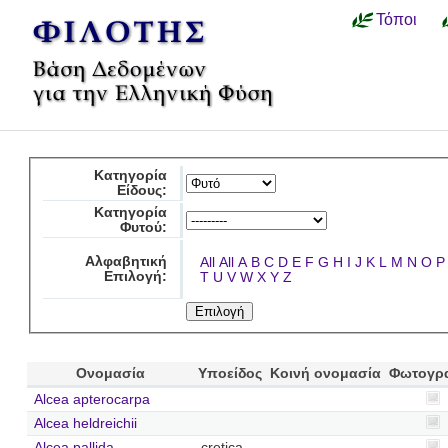
Τόποι
Κατηγορία
Είδους:
Κατηγορία
Φυτού:
Αλφαβητική
All
All
A
B
C
D
E
F
G
H
I
J
K
L
M
N
O
P
Επιλογή:
T
U
V
W
X
Y
Z
Ονομασία
Υποείδος
Κοινή ονομασία
Φωτογρ
Alcea apterocarpa
Alcea heldreichii
Alcea pallida
cretica