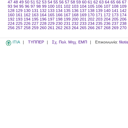
47
48
49
50
51
52
53
54
55
56
57
58
59
60
61
62
63
64
65
66
67
93
94
95
96
97
98
99
100
101
102
103
104
105
106
107
108
109
128
129
130
131
132
133
134
135
136
137
138
139
140
141
142
160
161
162
163
164
165
166
167
168
169
170
171
172
173
174
192
193
194
195
196
197
198
199
200
201
202
203
204
205
206
224
225
226
227
228
229
230
231
232
233
234
235
236
237
238
256
257
258
259
260
261
262
263
264
265
266
267
268
269
270
ITIA
ΤΥΠΠΕΡ
Σχ. Πολ. Μηχ. ΕΜΠ
Επικοινωνία:
filot