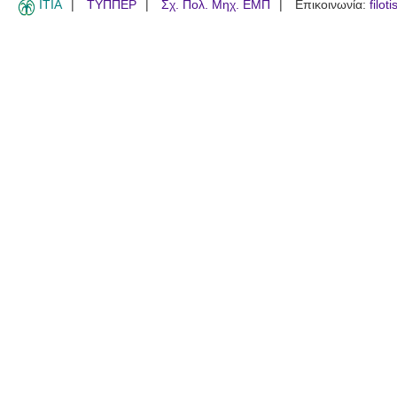
ITIA
ΤΥΠΠΕΡ
Σχ. Πολ. Μηχ. ΕΜΠ
Επικοινωνία:
filot