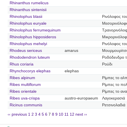
Rhinanthus rumelicus
Rhinanthus sintenisii
Rhinolophus blasii
Ρινόλοφος το
Rhinolophus euryale
Μεσορινόλοφ
Rhinolophus ferrumequinum
Τρανορινόλο
Rhinolophus hipposideros
Μικρορινόλο
Rhinolophus mehelyi
Ρινόλοφος το
Rhodeus sericeus
amarus
Μουρμουρίτσ
Rhododendron luteum
Ροδόδενδρο τ
Rhus coriaria
Ρούδι
Rhynchocorys elephas
elephas
Ribes alpinum
Ρίμπες το αλπ
Ribes multiflorum
Ρίμπες το πο
Ribes orientale
Ρίμπες το ανα
Ribes uva-crispa
austro-europaeum
Λαγοκερασιά
Ricinus communis
Ρετσινολαδιά
‹‹ previous
1
2
3
4
5
6
7
8
9
10
11
12
next ››