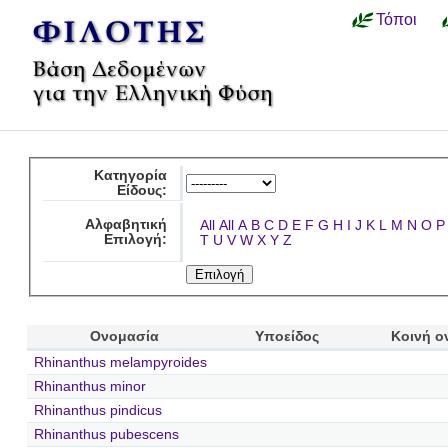
Τόποι
Κατηγορία
Είδους:
Αλφαβητική
All
All
A
B
C
D
E
F
G
H
I
J
K
L
M
N
O
P
Επιλογή:
T
U
V
W
X
Y
Z
Ονομασία
Υποείδος
Κοινή ο
Rhinanthus melampyroides
Rhinanthus minor
Rhinanthus pindicus
Rhinanthus pubescens