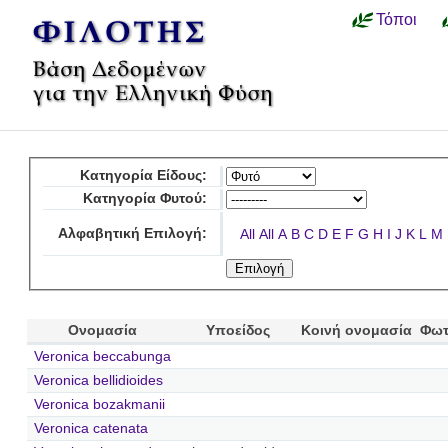
Τόποι
Κατηγορία Είδους:
Κατηγορία Φυτού:
Αλφαβητική Επιλογή:
All
All
A
B
C
D
E
F
G
H
I
J
K
L
M
Ονομασία
Υποείδος
Κοινή ονομασία
Φωτ
Veronica beccabunga
Veronica bellidioides
Veronica bozakmanii
Veronica catenata