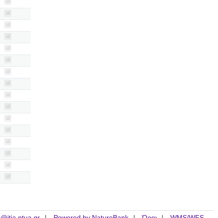
is@itia.ntua.gr
Powered by NatureBank
Όροι
WMS/WFS