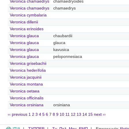
Veronica chamaedrys
chamaedryoides
Veronica chamaedrys
chamaedrys
Veronica cymbalaria
Veronica dillenii
Veronica erinoides
Veronica glauca
chaubardii
Veronica glauca
glauca
Veronica glauca
kavusica
Veronica glauca
peloponnesiaca
Veronica grisebachii
Veronica hederifolia
Veronica jacquinii
Veronica montana
Veronica oetaea
Veronica officinalis
Veronica orsiniana
orsiniana
‹‹ previous
1
2
3
4
5
6
7
8
9
10
11
12
13
14
15
next ››
ITIA
ΤΥΠΠΕΡ
Σχ. Πολ. Μηχ. ΕΜΠ
Επικοινωνία:
filot