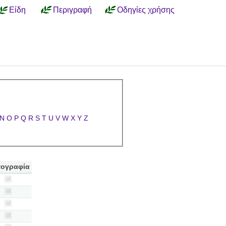
Είδη
Περιγραφή
Οδηγίες χρήσης
N
O
P
Q
R
S
T
U
V
W
X
Y
Z
ογραφία