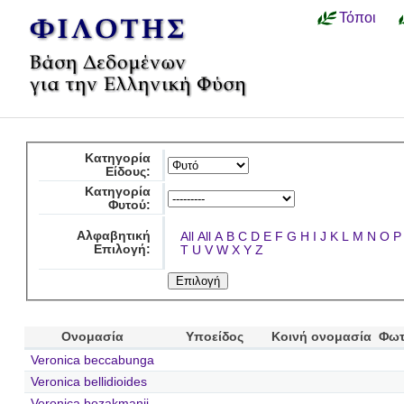
Τόποι
Κατηγορία
Είδους:
Κατηγορία
Φυτού:
Αλφαβητική
All
All
A
B
C
D
E
F
G
H
I
J
K
L
M
N
O
P
Επιλογή:
T
U
V
W
X
Y
Z
Ονομασία
Υποείδος
Κοινή ονομασία
Φωτ
Veronica beccabunga
Veronica bellidioides
Veronica bozakmanii