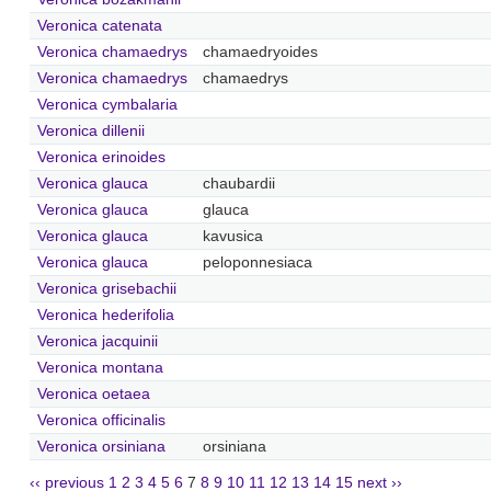
Veronica catenata
Veronica chamaedrys
chamaedryoides
Veronica chamaedrys
chamaedrys
Veronica cymbalaria
Veronica dillenii
Veronica erinoides
Veronica glauca
chaubardii
Veronica glauca
glauca
Veronica glauca
kavusica
Veronica glauca
peloponnesiaca
Veronica grisebachii
Veronica hederifolia
Veronica jacquinii
Veronica montana
Veronica oetaea
Veronica officinalis
Veronica orsiniana
orsiniana
‹‹ previous
1
2
3
4
5
6
7
8
9
10
11
12
13
14
15
next ››