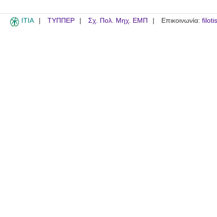
ITIA
ΤΥΠΠΕΡ
Σχ. Πολ. Μηχ. ΕΜΠ
Επικοινωνία:
filot