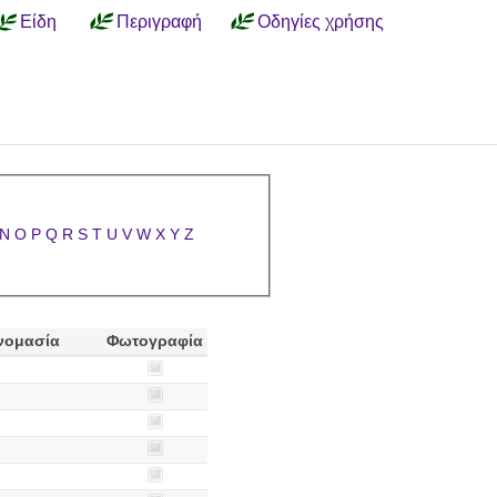
Είδη
Περιγραφή
Οδηγίες χρήσης
N
O
P
Q
R
S
T
U
V
W
X
Y
Z
νομασία
Φωτογραφία