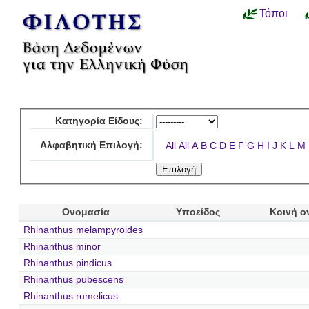
Τόποι
Κατηγορία Είδους:
Αλφαβητική Επιλογή:
All
All
A
B
C
D
E
F
G
H
I
J
K
L
M
Ονομασία
Υποείδος
Κοινή ο
Rhinanthus melampyroides
Rhinanthus minor
Rhinanthus pindicus
Rhinanthus pubescens
Rhinanthus rumelicus