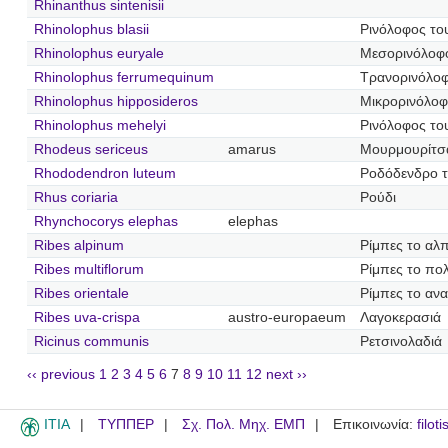
Rhinanthus sintenisii
Rhinolophus blasii
Ρινόλοφος το
Rhinolophus euryale
Μεσορινόλοφ
Rhinolophus ferrumequinum
Τρανορινόλο
Rhinolophus hipposideros
Μικρορινόλο
Rhinolophus mehelyi
Ρινόλοφος το
Rhodeus sericeus
amarus
Μουρμουρίτσ
Rhododendron luteum
Ροδόδενδρο τ
Rhus coriaria
Ρούδι
Rhynchocorys elephas
elephas
Ribes alpinum
Ρίμπες το αλπ
Ribes multiflorum
Ρίμπες το πο
Ribes orientale
Ρίμπες το ανα
Ribes uva-crispa
austro-europaeum
Λαγοκερασιά
Ricinus communis
Ρετσινολαδιά
‹‹ previous
1
2
3
4
5
6
7
8
9
10
11
12
next ››
ITIA
ΤΥΠΠΕΡ
Σχ. Πολ. Μηχ. ΕΜΠ
Επικοινωνία:
filot