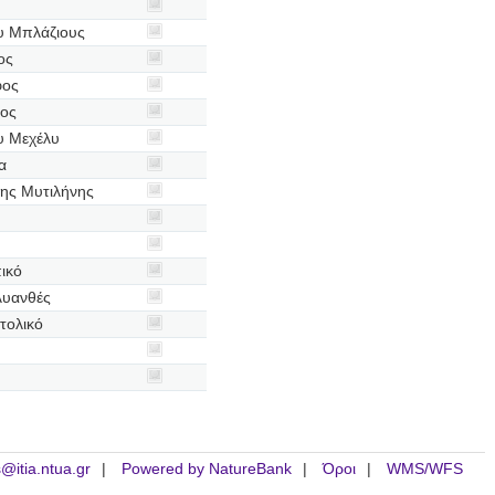
υ Μπλάζιους
ος
φος
φος
υ Μεχέλυ
α
ης Μυτιλήνης
ικό
λυανθές
τολικό
is@itia.ntua.gr
Powered by NatureBank
Όροι
WMS/WFS