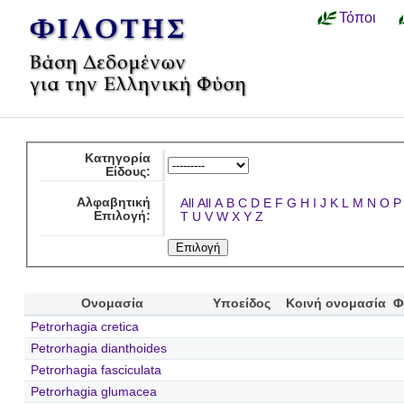
Τόποι
Κατηγορία
Είδους:
Αλφαβητική
All
All
A
B
C
D
E
F
G
H
I
J
K
L
M
N
O
P
Επιλογή:
T
U
V
W
X
Y
Z
Ονομασία
Υποείδος
Κοινή ονομασία
Φ
Petrorhagia cretica
Petrorhagia dianthoides
Petrorhagia fasciculata
Petrorhagia glumacea