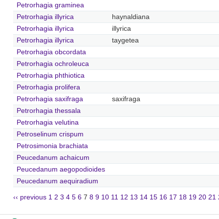
Petrorhagia graminea
Petrorhagia illyrica
haynaldiana
Petrorhagia illyrica
illyrica
Petrorhagia illyrica
taygetea
Petrorhagia obcordata
Petrorhagia ochroleuca
Petrorhagia phthiotica
Petrorhagia prolifera
Petrorhagia saxifraga
saxifraga
Petrorhagia thessala
Petrorhagia velutina
Petroselinum crispum
Petrosimonia brachiata
Peucedanum achaicum
Peucedanum aegopodioides
Peucedanum aequiradium
‹‹ previous
1
2
3
4
5
6
7
8
9
10
11
12
13
14
15
16
17
18
19
20
21