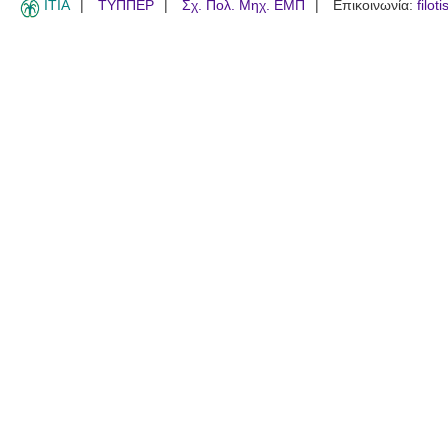
ITIA
ΤΥΠΠΕΡ
Σχ. Πολ. Μηχ. ΕΜΠ
Επικοινωνία:
filot