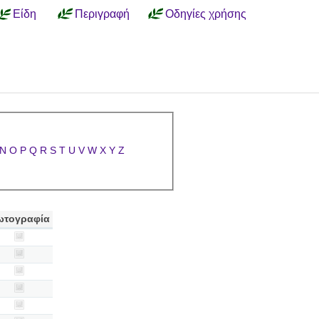
Είδη
Περιγραφή
Οδηγίες χρήσης
N
O
P
Q
R
S
T
U
V
W
X
Y
Z
ωτογραφία