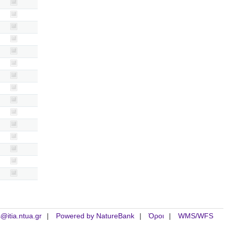
is@itia.ntua.gr
Powered by NatureBank
Όροι
WMS/WFS