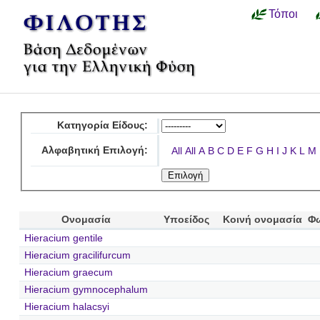
Τόποι
Κατηγορία Είδους:
Αλφαβητική Επιλογή:
All
All
A
B
C
D
E
F
G
H
I
J
K
L
M
Ονομασία
Υποείδος
Κοινή ονομασία
Φ
Hieracium gentile
Hieracium gracilifurcum
Hieracium graecum
Hieracium gymnocephalum
Hieracium halacsyi