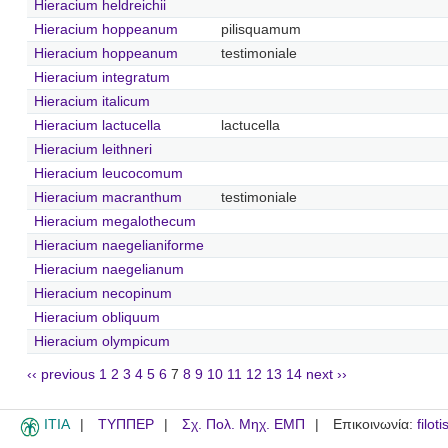
Hieracium heldreichii
Hieracium hoppeanum
pilisquamum
Hieracium hoppeanum
testimoniale
Hieracium integratum
Hieracium italicum
Hieracium lactucella
lactucella
Hieracium leithneri
Hieracium leucocomum
Hieracium macranthum
testimoniale
Hieracium megalothecum
Hieracium naegelianiforme
Hieracium naegelianum
Hieracium necopinum
Hieracium obliquum
Hieracium olympicum
‹‹ previous
1
2
3
4
5
6
7
8
9
10
11
12
13
14
next ››
ITIA
ΤΥΠΠΕΡ
Σχ. Πολ. Μηχ. ΕΜΠ
Επικοινωνία:
filot