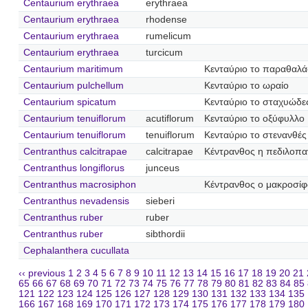
Centaurium erythraea
erythraea
Centaurium erythraea
rhodense
Centaurium erythraea
rumelicum
Centaurium erythraea
turcicum
Centaurium maritimum
Κενταύριο το παραθαλά
Centaurium pulchellum
Κενταύριο το ωραίο
Centaurium spicatum
Κενταύριο το σταχυώδε
Centaurium tenuiflorum
acutiflorum
Κενταύριο το οξύφυλλο
Centaurium tenuiflorum
tenuiflorum
Κενταύριο το στενανθές
Centranthus calcitrapae
calcitrapae
Κέντρανθος η πεδιλοπα
Centranthus longiflorus
junceus
Centranthus macrosiphon
Κέντρανθος ο μακροσί
Centranthus nevadensis
sieberi
Centranthus ruber
ruber
Centranthus ruber
sibthordii
Cephalanthera cucullata
‹‹ previous
1
2
3
4
5
6
7
8
9
10
11
12
13
14
15
16
17
18
19
20
21
65
66
67
68
69
70
71
72
73
74
75
76
77
78
79
80
81
82
83
84
85
121
122
123
124
125
126
127
128
129
130
131
132
133
134
135
166
167
168
169
170
171
172
173
174
175
176
177
178
179
180