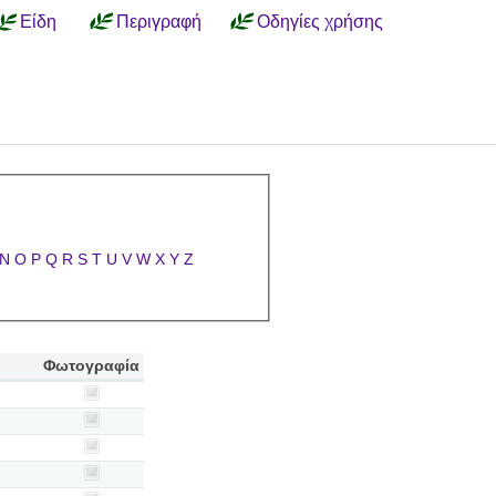
Είδη
Περιγραφή
Οδηγίες χρήσης
N
O
P
Q
R
S
T
U
V
W
X
Y
Z
Φωτογραφία