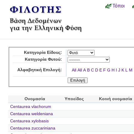
Τόποι
Κατηγορία Είδους:
Κατηγορία Φυτού:
Αλφαβητική Επιλογή:
All
All
A
B
C
D
E
F
G
H
I
J
K
L
M
Ονομασία
Υποείδος
Κοινή ονομασία
Centaurea vlachorum
Centaurea weldeniana
Centaurea xylobasis
Centaurea zuccariniana