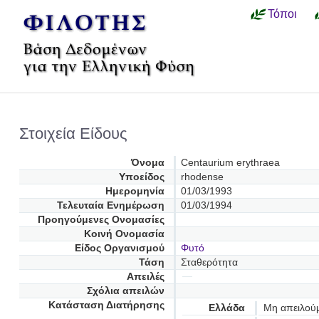
Τόποι
Στοιχεία Είδους
Όνομα
Centaurium erythraea
Υποείδος
rhodense
Ημερομηνία
01/03/1993
Τελευταία Ενημέρωση
01/03/1994
Προηγούμενες Oνομασίες
Κοινή Ονομασία
Είδος Οργανισμού
Φυτό
Τάση
Σταθερότητα
Απειλές
Σχόλια απειλών
Κατάσταση Διατήρησης
Ελλάδα
Μη απειλού