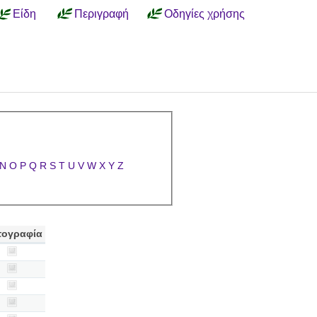
Είδη
Περιγραφή
Οδηγίες χρήσης
N
O
P
Q
R
S
T
U
V
W
X
Y
Z
ογραφία