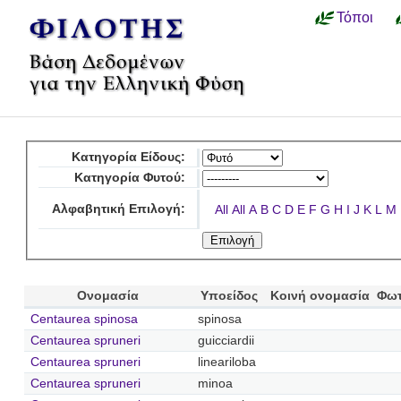
Τόποι
Κατηγορία Είδους:
Κατηγορία Φυτού:
Αλφαβητική Επιλογή:
All
All
A
B
C
D
E
F
G
H
I
J
K
L
M
Ονομασία
Υποείδος
Κοινή ονομασία
Φωτ
Centaurea spinosa
spinosa
Centaurea spruneri
guicciardii
Centaurea spruneri
lineariloba
Centaurea spruneri
minoa