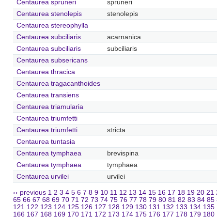
Centaurea spruneri
spruneri
Centaurea stenolepis
stenolepis
Centaurea stereophylla
Centaurea subciliaris
acarnanica
Centaurea subciliaris
subciliaris
Centaurea subsericans
Centaurea thracica
Centaurea tragacanthoides
Centaurea transiens
Centaurea triamularia
Centaurea triumfetti
Centaurea triumfetti
stricta
Centaurea tuntasia
Centaurea tymphaea
brevispina
Centaurea tymphaea
tymphaea
Centaurea urvilei
urvilei
‹‹ previous
1
2
3
4
5
6
7
8
9
10
11
12
13
14
15
16
17
18
19
20
21
65
66
67
68
69
70
71
72
73
74
75
76
77
78
79
80
81
82
83
84
85
121
122
123
124
125
126
127
128
129
130
131
132
133
134
135
166
167
168
169
170
171
172
173
174
175
176
177
178
179
180