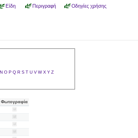
Είδη
Περιγραφή
Οδηγίες χρήσης
N
O
P
Q
R
S
T
U
V
W
X
Y
Z
Φωτογραφία