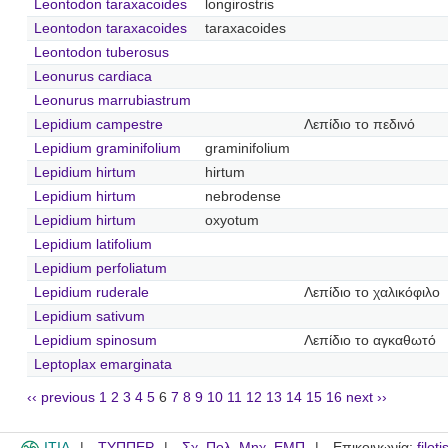
Leontodon taraxacoides
longirostris
Leontodon taraxacoides
taraxacoides
Leontodon tuberosus
Leonurus cardiaca
Leonurus marrubiastrum
Lepidium campestre
Λεπίδιο το πεδινό
Lepidium graminifolium
graminifolium
Lepidium hirtum
hirtum
Lepidium hirtum
nebrodense
Lepidium hirtum
oxyotum
Lepidium latifolium
Lepidium perfoliatum
Lepidium ruderale
Λεπίδιο το χαλικόφιλο
Lepidium sativum
Lepidium spinosum
Λεπίδιο το αγκαθωτό
Leptoplax emarginata
‹‹ previous
1
2
3
4
5
6
7
8
9
10
11
12
13
14
15
16
next ››
ITIA
ΤΥΠΠΕΡ
Σχ. Πολ. Μηχ. ΕΜΠ
Επικοινωνία:
filot