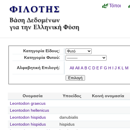
Τόποι
Κατηγορία Είδους:
Κατηγορία Φυτού:
Αλφαβητική Επιλογή:
All
All
A
B
C
D
E
F
G
H
I
J
K
L
M
Ονομασία
Υποείδος
Κοινή ονομασία
Leontodon graecus
Leontodon hellenicus
Leontodon hispidus
danubialis
Leontodon hispidus
hispidus