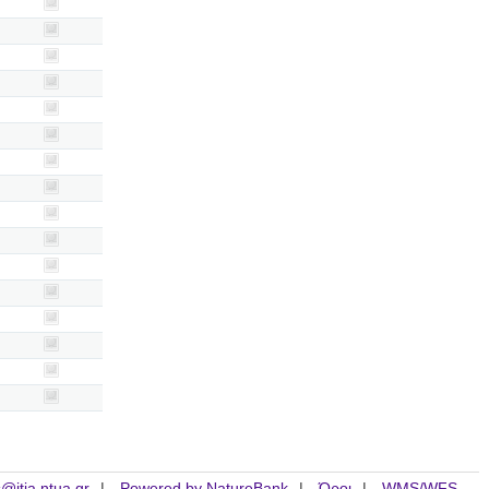
is@itia.ntua.gr
Powered by NatureBank
Όροι
WMS/WFS