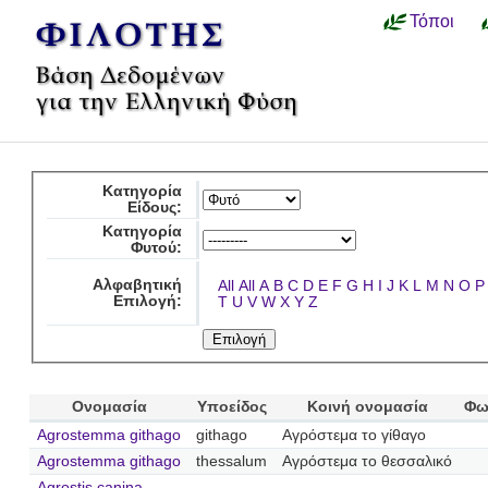
Τόποι
Κατηγορία
Είδους:
Κατηγορία
Φυτού:
Αλφαβητική
All
All
A
B
C
D
E
F
G
H
I
J
K
L
M
N
O
P
Επιλογή:
T
U
V
W
X
Y
Z
Ονομασία
Υποείδος
Κοινή ονομασία
Φω
Agrostemma githago
githago
Αγρόστεμα το γίθαγο
Agrostemma githago
thessalum
Αγρόστεμα το θεσσαλικό
Agrostis canina