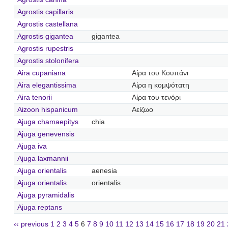
Agrostis capillaris
Agrostis castellana
Agrostis gigantea
gigantea
Agrostis rupestris
Agrostis stolonifera
Aira cupaniana
Αίρα του Κουπάνι
Aira elegantissima
Αίρα η κομψότατη
Aira tenorii
Αίρα του τενόρι
Aizoon hispanicum
Αείζωο
Ajuga chamaepitys
chia
Ajuga genevensis
Ajuga iva
Ajuga laxmannii
Ajuga orientalis
aenesia
Ajuga orientalis
orientalis
Ajuga pyramidalis
Ajuga reptans
‹‹ previous
1
2
3
4
5
6
7
8
9
10
11
12
13
14
15
16
17
18
19
20
21