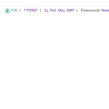
ITIA
ΤΥΠΠΕΡ
Σχ. Πολ. Μηχ. ΕΜΠ
Επικοινωνία:
filot