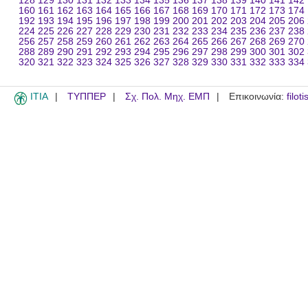
128
129
130
131
132
133
134
135
136
137
138
139
140
141
142
160
161
162
163
164
165
166
167
168
169
170
171
172
173
174
192
193
194
195
196
197
198
199
200
201
202
203
204
205
206
224
225
226
227
228
229
230
231
232
233
234
235
236
237
238
256
257
258
259
260
261
262
263
264
265
266
267
268
269
270
288
289
290
291
292
293
294
295
296
297
298
299
300
301
302
320
321
322
323
324
325
326
327
328
329
330
331
332
333
334
ITIA
ΤΥΠΠΕΡ
Σχ. Πολ. Μηχ. ΕΜΠ
Επικοινωνία:
filot