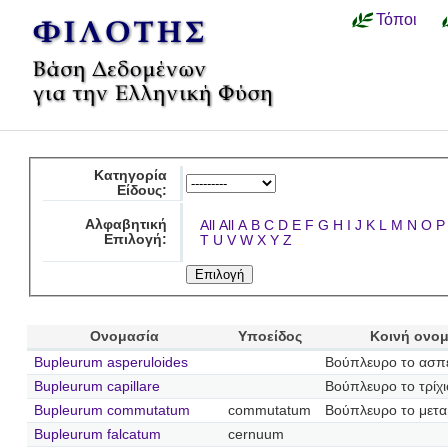
Τόποι
Κατηγορία
Είδους:
Αλφαβητική
All
All
A
B
C
D
E
F
G
H
I
J
K
L
M
N
O
P
Επιλογή:
T
U
V
W
X
Y
Z
Ονομασία
Υποείδος
Κοινή ονο
Bupleurum asperuloides
Βούπλευρο το ασπ
Bupleurum capillare
Βούπλευρο το τρίχι
Bupleurum commutatum
commutatum
Βούπλευρο το μετ
Bupleurum falcatum
cernuum