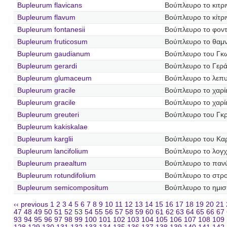
Bupleurum flavicans
Βούπλευρο το κιτρ
Bupleurum flavum
Βούπλευρο το κίτρι
Bupleurum fontanesii
Βούπλευρο το φοντ
Bupleurum fruticosum
Βούπλευρο το θαμν
Bupleurum gaudianum
Βούπλευρο του Γκω
Bupleurum gerardi
Βούπλευρο το Γερά
Bupleurum glumaceum
Βούπλευρο το λεπ
Bupleurum gracile
Βούπλευρο το χαρί
Bupleurum gracile
Βούπλευρο το χαρί
Bupleurum greuteri
Βούπλευρο του Γκρ
Bupleurum kakiskalae
Bupleurum karglii
Βούπλευρο του Κα
Bupleurum lancifolium
Βούπλευρο το λογ
Bupleurum praealtum
Βούπλευρο το παν
Bupleurum rotundifolium
Βούπλευρο το στρ
Bupleurum semicompositum
Βούπλευρο το ημισ
‹‹ previous
1
2
3
4
5
6
7
8
9
10
11
12
13
14
15
16
17
18
19
20
21
47
48
49
50
51
52
53
54
55
56
57
58
59
60
61
62
63
64
65
66
67
93
94
95
96
97
98
99
100
101
102
103
104
105
106
107
108
109