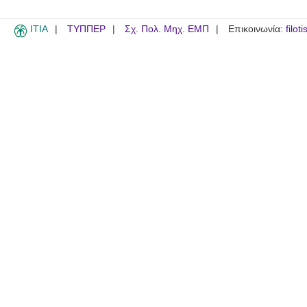
ITIA
ΤΥΠΠΕΡ
Σχ. Πολ. Μηχ. ΕΜΠ
Επικοινωνία:
filot