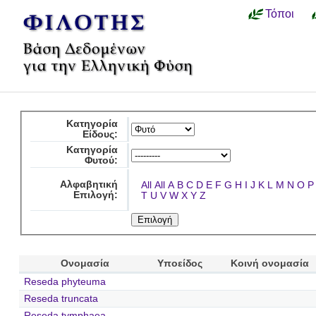
Τόποι
Κατηγορία
Είδους:
Κατηγορία
Φυτού:
Αλφαβητική
All
All
A
B
C
D
E
F
G
H
I
J
K
L
M
N
O
P
Επιλογή:
T
U
V
W
X
Y
Z
Ονομασία
Υποείδος
Κοινή ονομασία
Reseda phyteuma
Reseda truncata
Reseda tymphaea