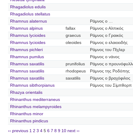
Rhagadiolus edulis
Rhagadiolus stellatus
Rhamnus alaternus
Ράμνος ο …
Rhamnus alpinus
fallax
Ράμνος ο Αλπικός
Rhamnus lycioides
graecus
Ράμνος ο Γραικός
Rhamnus lycioides
oleoides
Ράμνος ο ελαιοειδής
Rhamnus pichleri
Ράμνος του Πίχλερ
Rhamnus pumilus
Ράμνος ο νάνος
Rhamnus saxatilis
prunifolius
Ράμνος ο προυνόφυλλ
Rhamnus saxatilis
rhodopeus
Ράμνος της Ροδόπης
Rhamnus saxatilis
saxatilis
Ράμνος ο βραχόφιλος
Rhamnus sibthorpianus
Ράμνος του Σίμπθορπ
Rhazya orientalis
Rhinanthus mediterraneus
Rhinanthus melampyroides
Rhinanthus minor
Rhinanthus pindicus
‹‹ previous
1
2
3
4
5
6
7
8
9
10
next ››