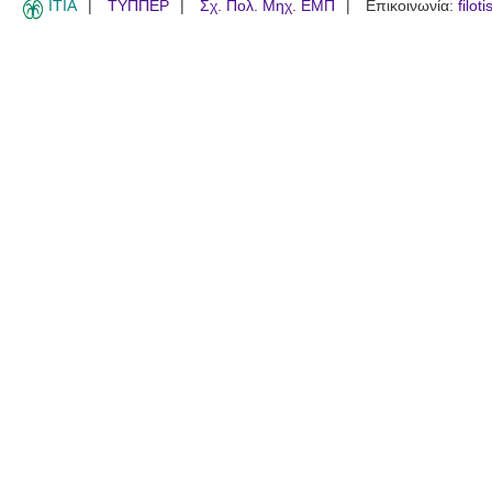
ITIA
ΤΥΠΠΕΡ
Σχ. Πολ. Μηχ. ΕΜΠ
Επικοινωνία:
filot