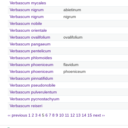
Verbascum mycales
Verbascum nigrum
abietinum
Verbascum nigrum
nigrum
Verbascum nobile
Verbascum orientale
Verbascum ovalifolium
ovalifolium
Verbascum pangaeum
Verbascum pentelicum
Verbascum phlomoides
Verbascum phoeniceum
flavidum
Verbascum phoeniceum
phoeniceum
Verbascum pinnatifidum
Verbascum pseudonobile
Verbascum pulverulentum
Verbascum pycnostachyum
Verbascum reiseri
‹‹ previous
1
2
3
4
5
6
7
8
9
10
11
12
13
14
15
next ››