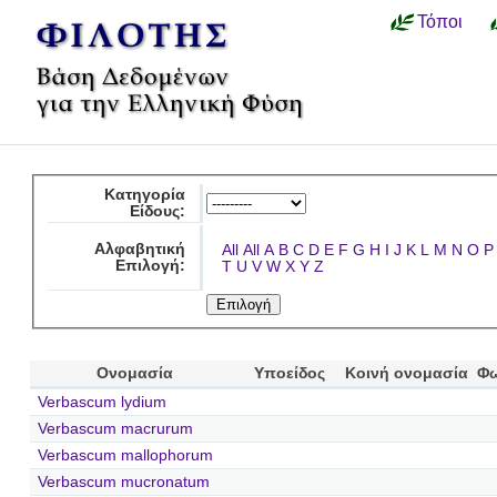
Τόποι
Κατηγορία
Είδους:
Αλφαβητική
All
All
A
B
C
D
E
F
G
H
I
J
K
L
M
N
O
P
Επιλογή:
T
U
V
W
X
Y
Z
Ονομασία
Υποείδος
Κοινή ονομασία
Φω
Verbascum lydium
Verbascum macrurum
Verbascum mallophorum
Verbascum mucronatum