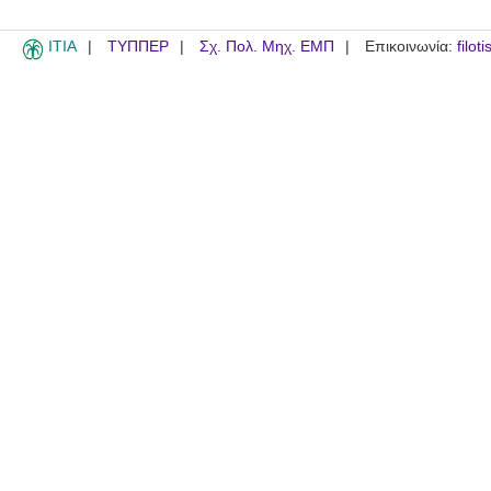
ITIA
ΤΥΠΠΕΡ
Σχ. Πολ. Μηχ. ΕΜΠ
Επικοινωνία:
filot