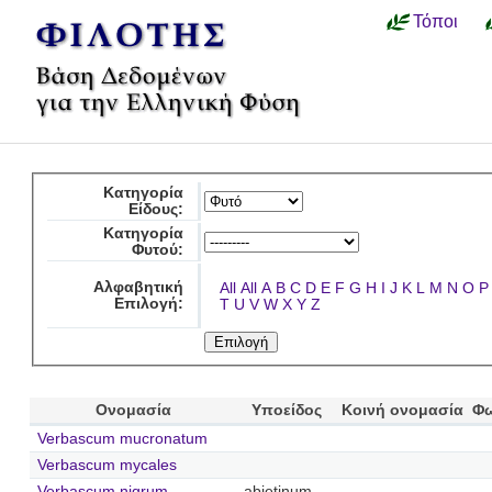
Τόποι
Κατηγορία
Είδους:
Κατηγορία
Φυτού:
Αλφαβητική
All
All
A
B
C
D
E
F
G
H
I
J
K
L
M
N
O
P
Επιλογή:
T
U
V
W
X
Y
Z
Ονομασία
Υποείδος
Κοινή ονομασία
Φω
Verbascum mucronatum
Verbascum mycales
Verbascum nigrum
abietinum