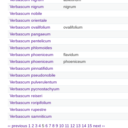
Verbascum nigrum
nigrum
Verbascum nobile
Verbascum orientale
Verbascum ovalifolium
ovalifolium
Verbascum pangaeum
Verbascum pentelicum
Verbascum phlomoides
Verbascum phoeniceum
flavidum
Verbascum phoeniceum
phoeniceum
Verbascum pinnatifidum
Verbascum pseudonobile
Verbascum pulverulentum
Verbascum pycnostachyum
Verbascum reiseri
Verbascum roripifolium
Verbascum rupestre
Verbascum samniticum
‹‹ previous
1
2
3
4
5
6
7
8
9
10
11
12
13
14
15
next ››