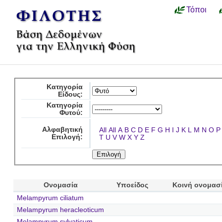
Τόποι
Κατηγορία
Είδους:
Κατηγορία
Φυτού:
Αλφαβητική
All
All
A
B
C
D
E
F
G
H
I
J
K
L
M
N
O
P
Επιλογή:
T
U
V
W
X
Y
Z
Ονομασία
Υποείδος
Κοινή ονομασ
Melampyrum ciliatum
Melampyrum heracleoticum
Melampyrum sylvaticum