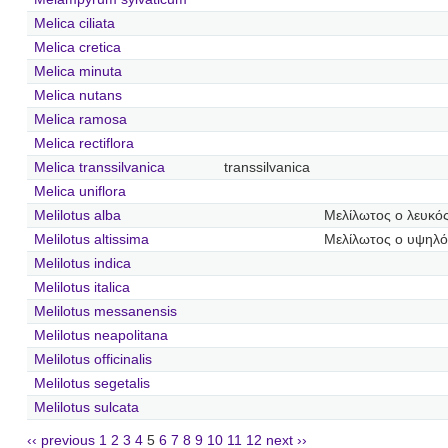
Melica ciliata
Melica cretica
Melica minuta
Melica nutans
Melica ramosa
Melica rectiflora
Melica transsilvanica
transsilvanica
Melica uniflora
Melilotus alba
Μελίλωτος ο λευκό
Melilotus altissima
Μελίλωτος ο υψηλό
Melilotus indica
Melilotus italica
Melilotus messanensis
Melilotus neapolitana
Melilotus officinalis
Melilotus segetalis
Melilotus sulcata
‹‹ previous
1
2
3
4
5
6
7
8
9
10
11
12
next ››