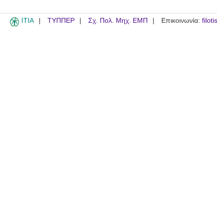
ITIA
ΤΥΠΠΕΡ
Σχ. Πολ. Μηχ. ΕΜΠ
Επικοινωνία:
filot