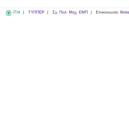
ITIA
ΤΥΠΠΕΡ
Σχ. Πολ. Μηχ. ΕΜΠ
Επικοινωνία:
filot