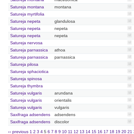
Satureja montana
montana
Satureja myrtifolia
Satureja nepeta
glandulosa
Satureja nepeta
nepeta
Satureja nepeta
nepeta
Satureja nervosa
Satureja parnassica
athoa
Satureja parnassica
parnassica
Satureja pilosa
Satureja sphaciotica
Satureja spinosa
Satureja thymbra
Satureja vulgaris
arundana
Satureja vulgaris
orientalis
Satureja vulgaris
vulgaris
Saxifraga adsendens
adsendens
Saxifraga adsendens
discolor
‹‹ previous
1
2
3
4
5
6
7
8
9
10
11
12
13
14
15
16
17
18
19
20
21