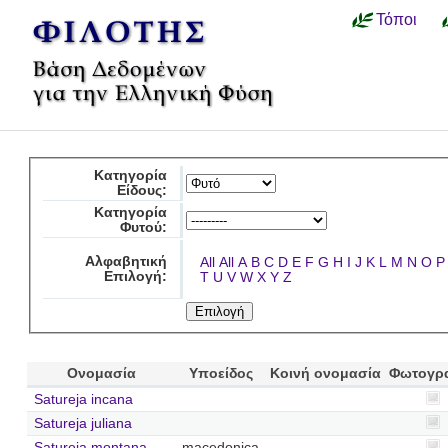
Τόποι
Κατηγορία
Είδους:
Κατηγορία
Φυτού:
Αλφαβητική
All
All
A
B
C
D
E
F
G
H
I
J
K
L
M
N
O
P
Επιλογή:
T
U
V
W
X
Y
Z
Ονομασία
Υποείδος
Κοινή ονομασία
Φωτογρ
Satureja incana
Satureja juliana
Satureja montana
macedonica