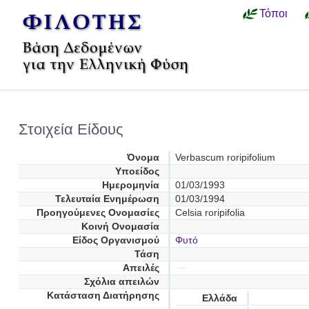
Τόποι
Στοιχεία Είδους
Όνομα
Verbascum roripifolium
Υποείδος
Ημερομηνία
01/03/1993
Τελευταία Ενημέρωση
01/03/1994
Προηγούμενες Oνομασίες
Celsia roripifolia
Κοινή Ονομασία
Είδος Οργανισμού
Φυτό
Τάση
Απειλές
Σχόλια απειλών
Κατάσταση Διατήρησης
Ελλάδα