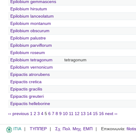
Epilobium gemmascens
Epilobium hirsutum
Epilobium lanceolatum
Epilobium montanum
Epilobium obscurum
Epilobium palustre
Epilobium parviflorum
Epilobium roseum
Epilobium tetragonum
tetragonum
Epilobium vernonicum
Epipactis atrorubens
Epipactis cretica
Epipactis gracilis
Epipactis greuteri
Epipactis helleborine
‹‹ previous
1
2
3
4
5
6
7
8
9
10
11
12
13
14
15
16
next ››
ITIA
ΤΥΠΠΕΡ
Σχ. Πολ. Μηχ. ΕΜΠ
Επικοινωνία:
filot