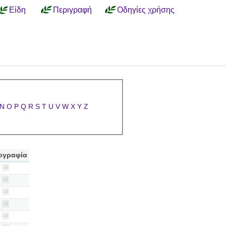
Είδη
Περιγραφή
Οδηγίες χρήσης
N
O
P
Q
R
S
T
U
V
W
X
Y
Z
ογραφία