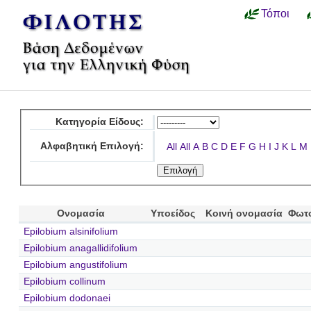
Τόποι
Κατηγορία Είδους:
Αλφαβητική Επιλογή:
All
All
A
B
C
D
E
F
G
H
I
J
K
L
M
Ονομασία
Υποείδος
Κοινή ονομασία
Φωτ
Epilobium alsinifolium
Epilobium anagallidifolium
Epilobium angustifolium
Epilobium collinum
Epilobium dodonaei