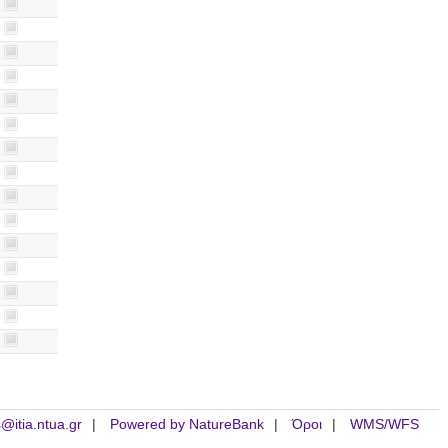
is@itia.ntua.gr
Powered by NatureBank
Όροι
WMS/WFS