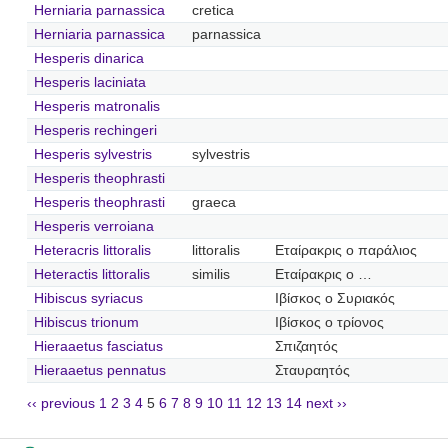
Herniaria parnassica
cretica
Herniaria parnassica
parnassica
Hesperis dinarica
Hesperis laciniata
Hesperis matronalis
Hesperis rechingeri
Hesperis sylvestris
sylvestris
Hesperis theophrasti
Hesperis theophrasti
graeca
Hesperis verroiana
Heteracris littoralis
littoralis
Εταίρακρις ο παράλιος
Heteractis littoralis
similis
Εταίρακρις ο …
Hibiscus syriacus
Ιβίσκος ο Συριακός
Hibiscus trionum
Ιβίσκος ο τρίονος
Hieraaetus fasciatus
Σπιζαητός
Hieraaetus pennatus
Σταυραητός
‹‹ previous
1
2
3
4
5
6
7
8
9
10
11
12
13
14
next ››