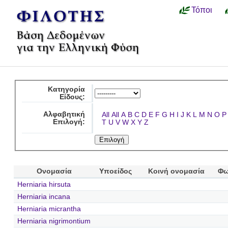
Τόποι
Κατηγορία
Είδους:
Αλφαβητική
All
All
A
B
C
D
E
F
G
H
I
J
K
L
M
N
O
P
Επιλογή:
T
U
V
W
X
Y
Z
Ονομασία
Υποείδος
Κοινή ονομασία
Φω
Herniaria hirsuta
Herniaria incana
Herniaria micrantha
Herniaria nigrimontium