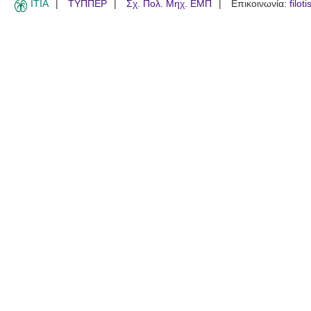
ITIA
ΤΥΠΠΕΡ
Σχ. Πολ. Μηχ. ΕΜΠ
Επικοινωνία:
filot